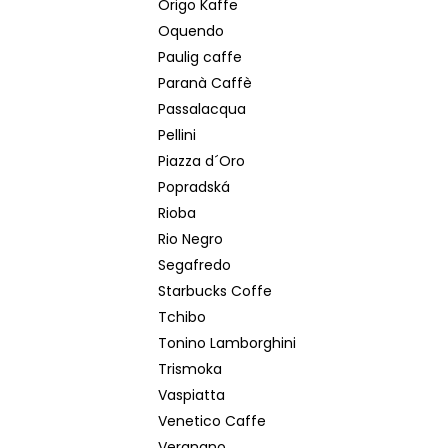
Origo Kaffe
Oquendo
Paulig caffe
Paranà Caffè
Passalacqua
Pellini
Piazza d´Oro
Popradská
Rioba
Rio Negro
Segafredo
Starbucks Coffe
Tchibo
Tonino Lamborghini
Trismoka
Vaspiatta
Venetico Caffe
Vergnano