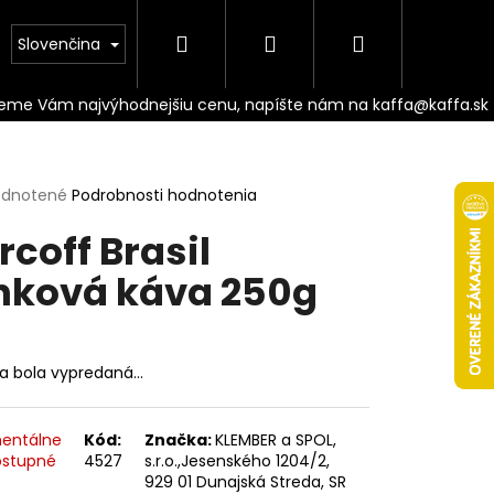
Hľadať
Prihlásenie
Nákupný
Doprava
Slovenčina
košík
erné
dnotené
Podrobnosti hodnotenia
tenie
rcoff Brasil
ktu
nková káva 250g
ičiek.
ka bola vypredaná…
Nasledujúce
entálne
Kód:
Značka:
KLEMBER a SPOL,
stupné
4527
s.r.o.,Jesenského 1204/2,
929 01 Dunajská Streda, SR