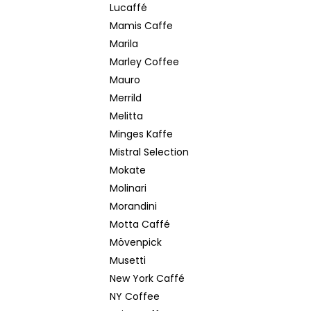
Lucaffé
Mamis Caffe
Marila
Marley Coffee
Mauro
Merrild
Melitta
Minges Kaffe
Mistral Selection
Mokate
Molinari
Morandini
Motta Caffé
Mövenpick
Musetti
New York Caffé
NY Coffee