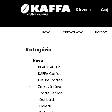
K
Prejsť
na
o
Káva
Čaj
obsah
Späť
Späť
š
do
do
í
k
obchodu
obchodu
Domov
Káva
Zrnková káva
Bercoff
B
o
Kategórie
Preskočiť
č
kategórie
n
Káva
ý
READY AFTER
p
KAFFA Coffee
a
Future Coffee
n
Zrnková káva
e
Caffé Ferucci
l
Garibaldi
Bialetti