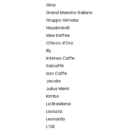
Gina
Grand Maestro Italiano
Gruppo Gimoka
Hausbrandt
Idee Kaffee
Chicco d’Oro
illy
Intenso Caffe
Italcaffé
Izzo Caffé
Jacobs
Julius Meinl
Kimbo
La Brasiliana
Lavazza
Leonardo
L'OR