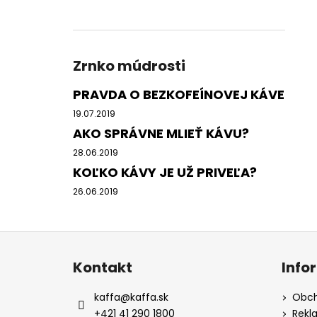
Zrnko múdrosti
PRAVDA O BEZKOFEÍNOVEJ KÁVE
19.07.2019
AKO SPRÁVNE MLIEŤ KÁVU?
28.06.2019
KOĽKO KÁVY JE UŽ PRIVEĽA?
26.06.2019
Z
á
Kontakt
Info
p
ä
kaffa
@
kaffa.sk
Obch
t
+421 41 290 1800
Rekl