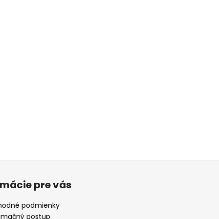
rmácie pre vás
odné podmienky
amačný postup