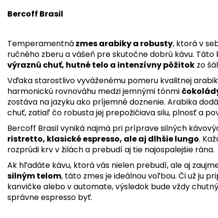
Bercoff Brasil
Temperamentná
zmes arabiky a robusty
, ktorá v se
ručného zberu a vášeň pre skutočne dobrú kávu. Táto ká
výraznú chuť, hutné telo a intenzívny pôžitok
zo šá
Vďaka starostlivo vyváženému pomeru kvalitnej arabik
harmonickú rovnováhu medzi jemnými tónmi
čokolády
zostáva na jazyku ako príjemné doznenie. Arabika dod
chuť, zatiaľ čo robusta jej prepožičiava silu, plnosť a 
Bercoff Brasil vyniká najmä pri príprave silných kávový
ristretto, klasické espresso, ale aj dlhšie lungo
. Ka
rozprúdi krv v žilách a prebudí aj tie najospalejšie rána.
Ak hľadáte kávu, ktorá vás nielen prebudí, ale aj zaujm
silným telom
, táto zmes je ideálnou voľbou. Či už ju
kanvičke alebo v automate, výsledok bude vždy chutný
správne espresso byť.