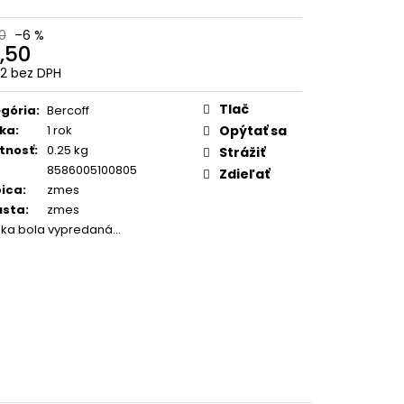
SUPER CREMA PREMIUM
1KG
0
–6 %
,50
2 bez DPH
otková
:
Tlač
gória
:
Bercoff
ka
:
1 rok
Opýtať sa
tnosť
:
0.25 kg
Strážiť
8586005100805
Zdieľať
ica
:
zmes
usta
:
zmes
žka bola vypredaná…