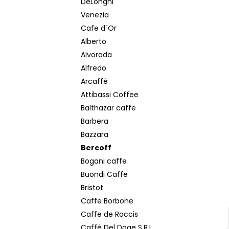
DeLonghi
MOKATE 2IN1 XXL 24 KS
Venezia
€5,50
Cafe d´Or
Alberto
Alvorada
Alfredo
Arcaffé
Attibassi Coffee
Balthazar caffe
Barbera
Bazzara
Bercoff
Bogani caffe
Buondi Caffe
Bristot
Caffe Borbone
Caffe de Roccis
Caffé Del Doge S.R.L.