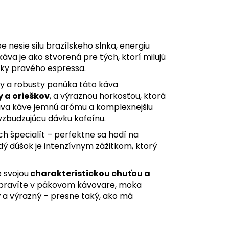
be nesie silu brazílskeho slnka, energiu
va je ako stvorená pre tých, ktorí milujú
lky pravého espressa.
y a robusty ponúka táto káva
 a orieškov
, a výraznou horkosťou, ktorá
áva káve jemnú arómu a komplexnejšiu
povzbudzujúcu dávku kofeínu.
ch špecialít – perfektne sa hodí na
ždý dúšok je intenzívnym zážitkom, ktorý
e svojou
charakteristickou chuťou a
 pripravíte v pákovom kávovare, moka
 a výrazný – presne taký, ako má