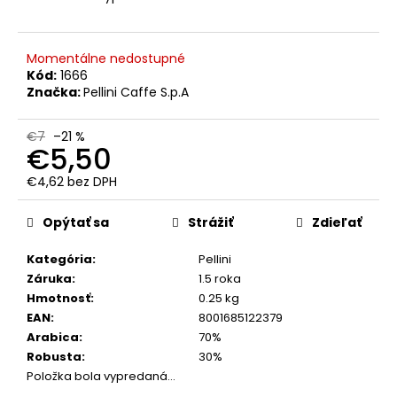
č
a
m
e
Momentálne nedostupné
Kód:
1666
Značka:
Pellini Caffe S.p.A
MOKATE
CAPPUCCINO
€7
–21 %
PUMPKIN
€5,50
SPICE
110
€4,62 bez DPH
G
Jednotková
€1,99
cena:
Opýtať sa
Strážiť
Zdieľať
Pôvodne:
€2,99
Kategória
:
Pellini
Záruka
:
1.5 roka
Hmotnosť
:
0.25 kg
EAN
:
8001685122379
Arabica
:
70%
Robusta
:
30%
Položka bola vypredaná…