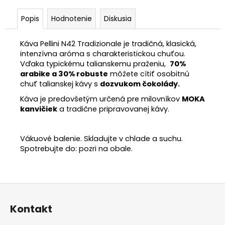
Popis
Hodnotenie
Diskusia
Káva Pellini N42 Tradizionale je tradičná, klasická,
intenzívna aróma s charakteristickou chuťou.
Vďaka typickému talianskemu praženiu,
70%
arabike a 30% robuste
môžete cítiť osobitnú
chuť talianskej kávy s
dozvukom čokolády.
Káva je predovšetým určená pre milovníkov
MOKA
kanvičiek
a tradične pripravovanej kávy.
Vákuové balenie. Skladujte v chlade a suchu.
Spotrebujte do: pozri na obale.
Z
á
Kontakt
p