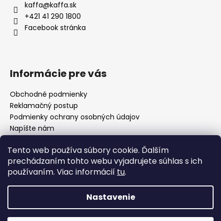
ä
kaffa
@
kaffa.sk
t
+421 41 290 1800
i
Facebook stránka
e
Informácie pre vás
Obchodné podmienky
Reklamačný postup
Podmienky ochrany osobných údajov
Napíšte nám
Mapa serveru
Tento web používa súbory cookie. Ďalším
prechádzaním tohto webu vyjadrujete súhlas s ich
používaním. Viac informácií
tu
.
Odkaz
Nastavenie
Vytvoril Shoptet