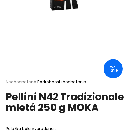
á
j
s
ť
?
€7
HĽADAŤ
–21 %
Priemerné
Neohodnotené
Podrobnosti hodnotenia
hodnotenie
O
Pellini N42 Tradizionale
produktu
d
je
mletá 250 g MOKA
0,0
p
z
o
5
r
hviezdičiek.
ú
Položka bola vypredaná…