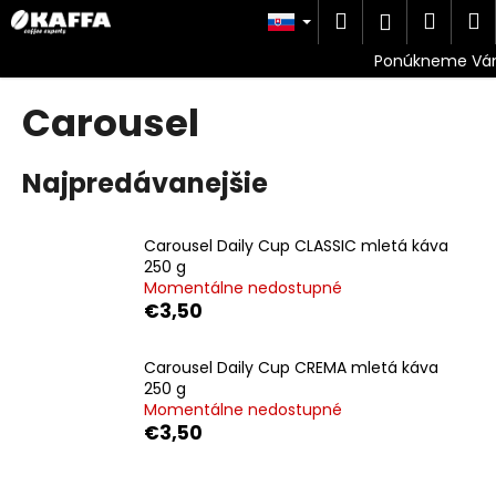
K
Prejsť
Hľadať
Náku
M
Prihlásen
na
o
obsah
Späť
Späť
košík
š
í
Carousel
Č
k
o
p
Najpredávanejšie
o
t
Carousel Daily Cup CLASSIC mletá káva
r
250 g
e
Momentálne nedostupné
€3,50
b
u
Carousel Daily Cup CREMA mletá káva
j
250 g
e
Momentálne nedostupné
t
€3,50
e
n