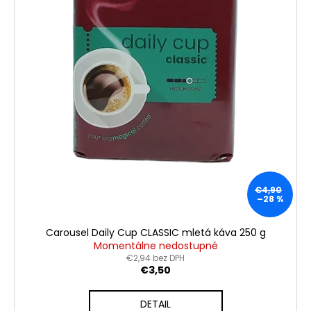
t
č
a
o
m
v
e
KAFFA
COFFEE
SUPER
CREMA
PREMIUM
ZRNKOVÁ
KÁVA
1KG
€16,50
€4,90
–28 %
Pôvodne:
€19
Carousel Daily Cup CLASSIC mletá káva 250 g
Momentálne nedostupné
€2,94 bez DPH
€3,50
DETAIL