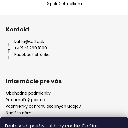
2
položiek celkom
O
v
Z
l
á
á
Kontakt
d
p
a
ä
kaffa
@
kaffa.sk
c
t
+421 41 290 1800
i
i
Facebook stránka
e
e
p
r
v
Informácie pre vás
k
y
Obchodné podmienky
v
Reklamačný postup
ý
p
Podmienky ochrany osobných údajov
i
Napíšte nám
s
Mapa serveru
u
Tento web používa súbory cookie. Ďalším