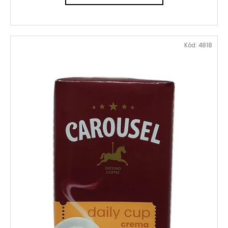
Kód:
4818