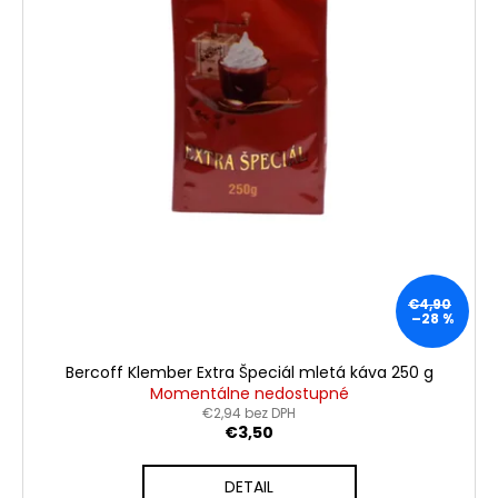
t
č
a
o
m
v
e
DANESI
CAFFÉ
GOLD
QUALITY
ZRNKOVÁ
KÁVA
1
KG
€24,90
€4,90
–28 %
Pôvodne:
€29
Bercoff Klember Extra Špeciál mletá káva 250 g
Momentálne nedostupné
€2,94 bez DPH
€3,50
DETAIL