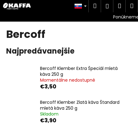
K
Prejsť
Hľadať
Náku
M
Prihlásen
na
o
obsah
Späť
Späť
košík
š
í
Bercoff
Č
k
o
p
Najpredávanejšie
o
t
Bercoff Klember Extra Špeciál mletá
r
káva 250 g
e
Momentálne nedostupné
€3,50
b
u
Bercoff Klember Zlatá káva Štandard
j
mletá káva 250 g
e
Skladom
t
€3,90
e
n