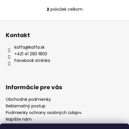
2
položiek celkom
O
v
Z
l
á
á
Kontakt
d
p
a
ä
kaffa
@
kaffa.sk
c
t
+421 41 290 1800
i
i
Facebook stránka
e
e
p
r
v
Informácie pre vás
k
y
Obchodné podmienky
v
Reklamačný postup
ý
p
Podmienky ochrany osobných údajov
i
Napíšte nám
s
Mapa serveru