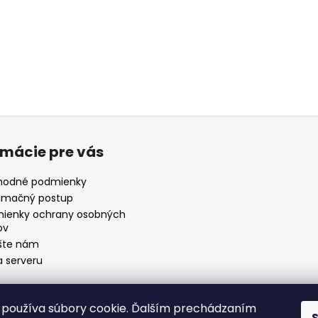
rmácie pre vás
odné podmienky
amačný postup
ienky ochrany osobných
ov
šte nám
 serveru
používa súbory cookie. Ďalším prechádzaním