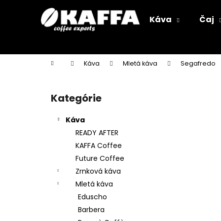
K
Prejsť
na
o
Káva
Čaj
obsah
Späť
Späť
š
do
do
í
k
obchodu
obchodu
Domov
Káva
Mletá káva
Segafredo
B
o
Kategórie
Preskočiť
č
kategórie
n
Káva
ý
READY AFTER
p
KAFFA Coffee
a
Future Coffee
n
Zrnková káva
e
Mletá káva
l
Eduscho
Barbera