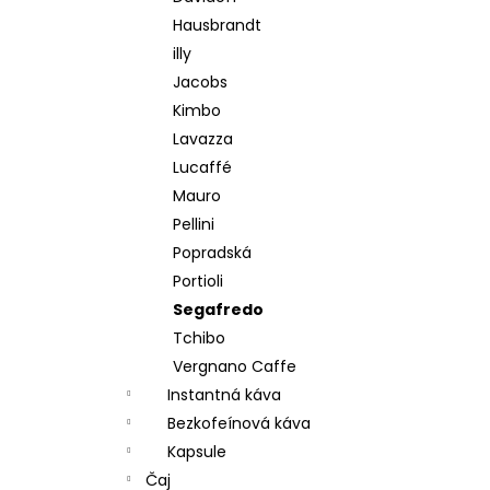
Hausbrandt
illy
Jacobs
Kimbo
Lavazza
Lucaffé
Mauro
Pellini
Popradská
Portioli
Segafredo
Tchibo
Vergnano Caffe
Instantná káva
Bezkofeínová káva
Kapsule
Čaj