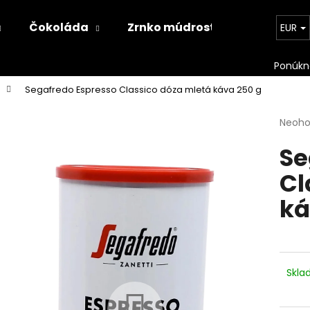
Čokoláda
Zrnko múdrosti
Kontakt
EUR
Čo potrebujete nájsť?
Segafredo Espresso Classico dóza mletá káva 250 g
Priem
Neoho
HĽADAŤ
hodno
Se
produ
je
Cl
0,0
Odporúčame
z
ká
5
hviezd
Skl