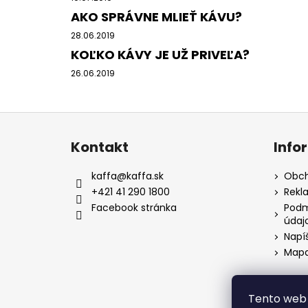
AKO SPRÁVNE MLIEŤ KÁVU?
28.06.2019
KOĽKO KÁVY JE UŽ PRIVEĽA?
26.06.2019
Z
á
Kontakt
Info
p
ä
kaffa
@
kaffa.sk
Obch
t
+421 41 290 1800
Rekl
i
Facebook stránka
Podm
údaj
e
Napí
Mapa
Tento web 