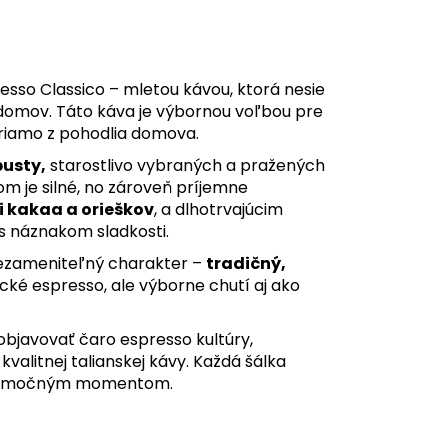
esso Classico – mletou kávou, ktorá nesie
domov. Táto káva je výbornou voľbou pre
iamo z pohodlia domova.
busty,
starostlivo vybraných a pražených
kom je silné, no zároveň príjemne
 kakaa a orieškov
, a dlhotrvajúcim
s náznakom sladkosti.
nezameniteľný charakter –
tradičný,
sické espresso, ale výborne chutí aj ako
objavovať čaro espresso kultúry,
valitnej talianskej kávy. Každá šálka
 výnimočným momentom.