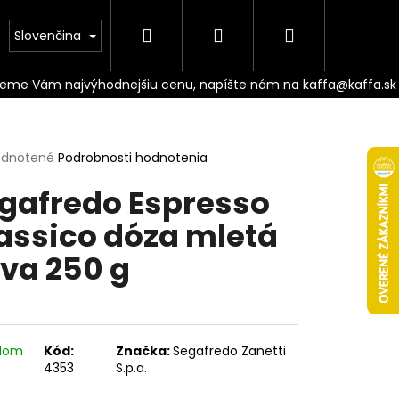
Hľadať
Prihlásenie
Nákupný
Doprava
Slovenčina
košík
erné
dnotené
Podrobnosti hodnotenia
tenie
gafredo Espresso
ktu
assico dóza mletá
va 250 g
ičiek.
adom
Kód:
Značka:
Segafredo Zanetti
Nasledujúce
4353
S.p.a.