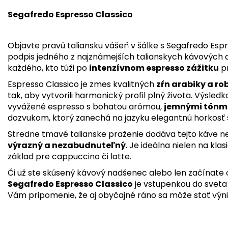
Segafredo Espresso Classico
Objavte pravú taliansku vášeň v šálke s Segafredo Espr
podpis jedného z najznámejších talianskych kávových 
každého, kto túži po
intenzívnom espresso zážitku
pr
Espresso Classico je zmes kvalitných
zŕn arabiky a ro
tak, aby vytvorili harmonický profil plný života. Výsled
vyvážené espresso s bohatou arómou,
jemnými tónmi
dozvukom, ktorý zanechá na jazyku elegantnú horkosť 
Stredne tmavé talianske praženie dodáva tejto káve 
výrazný a nezabudnuteľný
. Je ideálna nielen na kla
základ pre cappuccino či latte.
Či už ste skúsený kávový nadšenec alebo len začínate 
Segafredo Espresso Classico
je vstupenkou do sveta k
Vám pripomenie, že aj obyčajné ráno sa môže stať