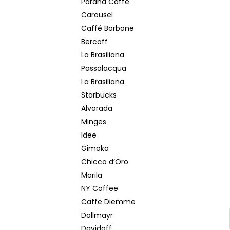
Paranà Caffè
CHICCO D´ORO TRADITION ZRNKOVÁ
KÁVA 1 KG
Carousel
€15,50
Caffé Borbone
Pôvodne:
€17
Bercoff
La Brasiliana
Passalacqua
La Brasiliana
Starbucks
Alvorada
Minges
Idee
Gimoka
Chicco d’Oro
Marila
NY Coffee
Caffe Diemme
Dallmayr
Davidoff