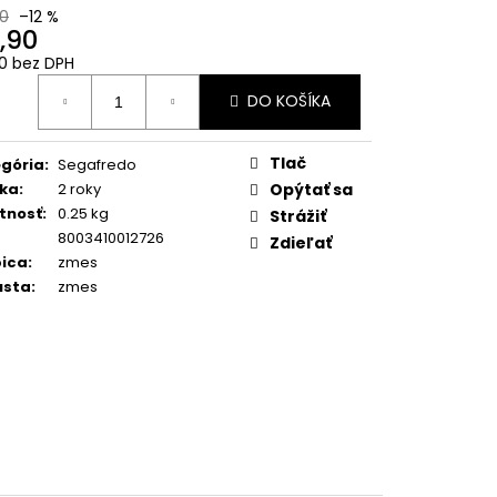
O (GOLD) ZRNKOVÁ
0
–12 %
,90
0 bez DPH
90
otková
DO KOŠÍKA
:
Tlač
gória
:
Segafredo
ka
:
2 roky
Opýtať sa
tnosť
:
0.25 kg
Strážiť
8003410012726
Zdieľať
ica
:
zmes
usta
:
zmes