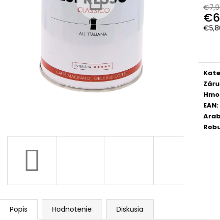
GIMOKA GRAN BAR ZRNKOVÁ KÁVA 1 KG
RIOBA PERFETT
€7,9
KÁVA 1 KG
€6
€12,50
Pôvodne:
€14,90
€19,20
€5,8
Pôvodne:
€23,
Jedn
cena
Kate
Záru
Hmo
EAN
:
Arab
Rob
Popis
Hodnotenie
Diskusia