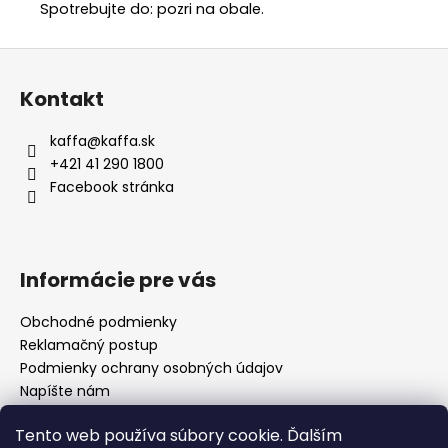
Spotrebujte do: pozri na obale.
Z
á
Kontakt
p
ä
kaffa
@
kaffa.sk
t
+421 41 290 1800
i
Facebook stránka
e
Informácie pre vás
Obchodné podmienky
Reklamačný postup
Podmienky ochrany osobných údajov
Napíšte nám
Mapa serveru
Tento web používa súbory cookie. Ďalším