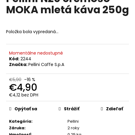
č
je
MOKA mletá káva 250g
0,0
a
z
m
5
e
hviezdičiek.
Položka bola vypredaná…
GIMOKA
GRAN
GUSTO
Momentálne nedostupné
MLETÁ
250
Kód:
2244
G
Značka:
Pellini Caffe S.p.A
€4,50
Pôvodne:
€5,90
–16 %
€5,90
€4,90
€4,12 bez DPH
Jednotková
cena:
Opýtať sa
Strážiť
Zdieľať
Kategória
:
Pellini
Záruka
:
2 roky
Hmotnosť
:
0.25 kg