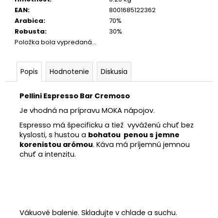
EAN
:
8001685122362
Arabica
:
70%
Robusta
:
30%
Položka bola vypredaná…
Popis
Hodnotenie
Diskusia
Pellini Espresso Bar Cremoso
Je vhodná na prípravu MOKA nápojov.
Espresso má špecificku a tiež vyváženú chuť bez
kyslosti, s hustou a
bohatou penou s jemne
korenistou arómou
. Káva má príjemnú jemnou
chuť a intenzitu.
Vákuové balenie. Skladujte v chlade a suchu.