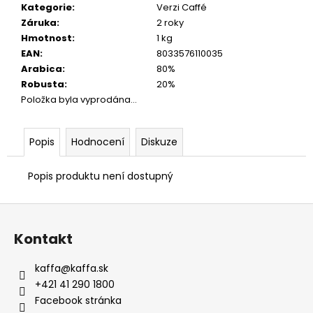
Kategorie
:
Verzi Caffé
Záruka
:
2 roky
Hmotnost
:
1 kg
EAN
:
8033576110035
Arabica
:
80%
Robusta
:
20%
Položka byla vyprodána…
Popis
Hodnocení
Diskuze
Popis produktu není dostupný
Z
á
Kontakt
p
a
kaffa
@
kaffa.sk
t
+421 41 290 1800
í
Facebook stránka