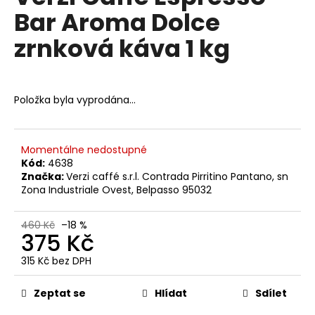
č
je
Bar Aroma Dolce
0,0
u
z
j
zrnková káva 1 kg
5
e
hvězdiček.
m
e
Položka byla vyprodána…
KAFFA
COFFEE
SUPER
Momentálne nedostupné
CREMA
Kód:
4638
PREMIUM
Značka:
Verzi caffé s.r.l. Contrada Pirritino Pantano, sn
ZRNKOVÁ
Zona Industriale Ovest, Belpasso 95032
KÁVA
1KG
399
460 Kč
–18 %
375 Kč
Kč
Původně:
460
315 Kč bez DPH
Kč
Měrná
cena:
Zeptat se
Hlídat
Sdílet