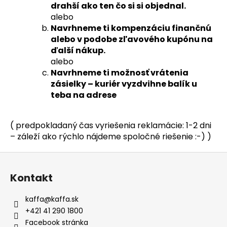
drahší ako ten čo si si objednal.
alebo
Navrhneme ti kompenzáciu finančnú
alebo v podobe zľavového kupónu na
ďalší nákup.
alebo
Navrhneme ti možnosť vrátenia
zásielky – kuriér vyzdvihne balík u
teba na adrese
( predpokladaný čas vyriešenia reklamácie: 1-2 dni
– záleží ako rýchlo nájdeme spoločné riešenie :-) )
Z
á
Kontakt
p
a
kaffa
@
kaffa.sk
t
+421 41 290 1800
í
Facebook stránka