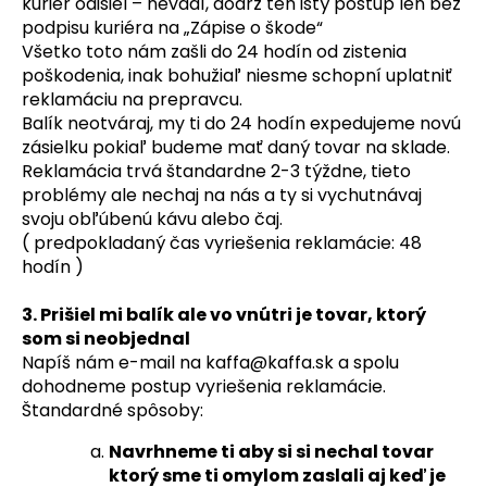
č
kuriér odišiel – nevadí, dodrž ten istý postup len bez
u
podpisu kuriéra na „Zápise o škode“
j
Všetko toto nám zašli do 24 hodín od zistenia
e
poškodenia, inak bohužiaľ niesme schopní uplatniť
m
reklamáciu na prepravcu.
e
Balík neotváraj, my ti do 24 hodín expedujeme novú
zásielku pokiaľ budeme mať daný tovar na sklade.
Reklamácia trvá štandardne 2-3 týždne, tieto
TCHIBO
problémy ale nechaj na nás a ty si vychutnávaj
CAFISSIMO
svoju obľúbenú kávu alebo čaj.
ESPRESSO
KRÄFTIG
( predpokladaný čas vyriešenia reklamácie: 48
10
hodín )
KS
85
3. Prišiel mi balík ale vo vnútri je tovar, ktorý
Kč
som si neobjednal
Původně:
Napíš nám e-mail na kaffa@kaffa.sk a spolu
119
Kč
dohodneme postup vyriešenia reklamácie.
Štandardné spôsoby:
Navrhneme ti aby si si nechal tovar
ktorý sme ti omylom zaslali aj keď je