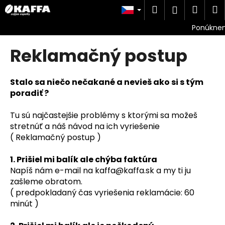
K
Přejít
Hledat
Náku
M
Přihlášen
na
o
obsah
Zpět
Zpět
košík
š
í
Reklamačný postup
C
k
o
p
Stalo sa niečo nečakané a nevieš ako si s tým
o
poradiť ?
t
Tu sú najčastejšie problémy s ktorými sa možeš
ř
stretnúť a náš návod na ich vyriešenie
e
( Reklamačný postup )
b
u
1. Prišiel mi balík ale chýba faktúra
j
Napíš nám e-mail na kaffa@kaffa.sk a my ti ju
zašleme obratom.
e
( predpokladaný čas vyriešenia reklamácie: 60
t
minút )
e
n