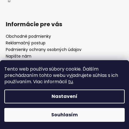
Informácie pre vás
Obchodné podmienky
Reklamačný postup
Podmienky ochrany osobných údajov
Napište nám
Mapa serveru
Tento web používa súbory cookie. Ďalším
prechádzaním tohto webu vyjadrujete súhlas s ich
používaním. Viac informácií
tu
.
Odkaz
Nastavení
Vážení zákazníci, vzhľadom na situáciu vo svete s vírusom
COVID-19 nám môžu vypadnúť niektoré kávy a predĺžiť sa
Vytvořil Shoptet
doby dodania. Pri každej objednávke Vás budeme
informovať o situácii a snažiť sa všetko vyriešiť k
Souhlasím
Copyright 2026
KAFFA
. Všechna práva vyhrazena.
spokojnosti. Ďakujeme za pochopenie.