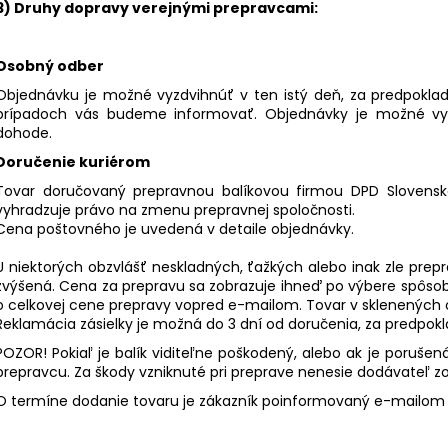
3) Druhy dopravy verejnými prepravcami:
Osobný odber
Objednávku je možné vyzdvihnúť v ten istý deň, za predpoklad
prípadoch vás budeme informovať. Objednávky je možné vy
dohode.
Doručenie kuriérom
Tovar doručovaný prepravnou balíkovou firmou DPD Slovensko 
vyhradzuje právo na zmenu prepravnej spoločnosti.
Cena poštovného je uvedená v detaile objednávky.
U niektorých obzvlášť neskladných, ťažkých alebo inak zle pr
zvýšená. Cena za prepravu sa zobrazuje ihneď po výbere spôso
o celkovej cene prepravy vopred e-mailom. Tovar v sklenených
Reklamácia zásielky je možná do 3 dní od doručenia, za predpokl
POZOR! Pokiaľ je balík viditeľne poškodený, alebo ak je poruše
prepravcu. Za škody vzniknuté pri preprave nenesie dodávateľ 
O termíne dodanie tovaru je zákazník poinformovaný e-mailom