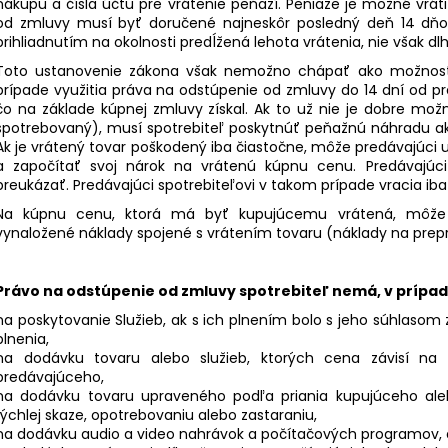
nákupu a čísla účtu pre vrátenie peňazí. Peniaze je možné vrátiť
od zmluvy musí byť doručené najneskôr posledný deň 14 dňo
prihliadnutím na okolnosti predĺžená lehota vrátenia, nie však dl
Toto ustanovenie zákona však nemožno chápať ako možnosť b
prípade využitia práva na odstúpenie od zmluvy do 14 dní od pr
čo na základe kúpnej zmluvy získal. Ak to už nie je dobre mož
spotrebovaný), musí spotrebiteľ poskytnúť peňažnú náhradu a
Ak je vrátený tovar poškodený iba čiastočne, môže predávajúci u
a započítať svoj nárok na vrátenú kúpnu cenu. Predávajúc
preukázať. Predávajúci spotrebiteľovi v takom prípade vracia ib
Na kúpnu cenu, ktorá má byť kupujúcemu vrátená, môže p
vynaložené náklady spojené s vrátením tovaru (náklady na prep
Právo na odstúpenie od zmluvy spotrebiteľ nemá, v prípad
na poskytovanie Služieb, ak s ich plnením bolo s jeho súhlasom 
plnenia,
na dodávku tovaru alebo služieb, ktorých cena závisí na 
predávajúceho,
na dodávku tovaru upraveného podľa priania kupujúceho alebo
rýchlej skaze, opotrebovaniu alebo zastaraniu,
na dodávku audio a video nahrávok a počítačových programov, ak