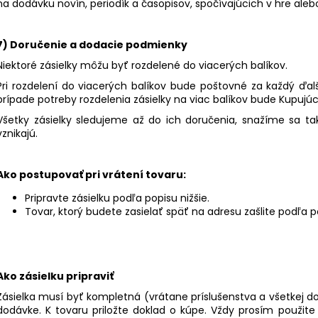
na dodávku novín, periodík a časopisov, spočívajúcich v hre alebo 
7) Doručenie a dodacie podmienky
Niektoré zásielky môžu byť rozdelené do viacerých balíkov.
Pri rozdelení do viacerých balíkov bude poštovné za každý ďal
prípade potreby rozdelenia zásielky na viac balíkov bude Kupujú
Všetky zásielky sledujeme až do ich doručenia, snažíme sa t
vznikajú.
Ako postupovať pri vrátení tovaru:
Pripravte zásielku podľa popisu nižšie.
Tovar, ktorý budete zasielať späť na adresu zašlite podľa
Ako zásielku pripraviť
Zásielka musí byť kompletná (vrátane príslušenstva a všetkej do
dodávke. K tovaru priložte doklad o kúpe. Vždy prosím použite