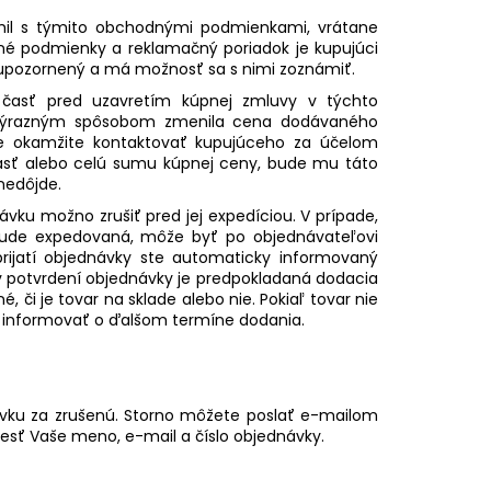
ámil s týmito obchodnými podmienkami, vrátane
né podmienky a reklamačný poriadok je kupujúci
ozornený a má možnosť sa s nimi zoznámiť.
ej časť pred uzavretím kúpnej zmluvy v týchto
 výrazným spôsobom zmenila cena dodávaného
ude okamžite kontaktovať kupujúceho za účelom
časť alebo celú sumu kúpnej ceny, bude mu táto
nedôjde.
ku možno zrušiť pred jej expedíciou. V prípade,
bude expedovaná, môže byť po objednávateľovi
rijatí objednávky ste automaticky informovaný
 v potvrdení objednávky je predpokladaná dodacia
é, či je tovar na sklade alebo nie. Pokiaľ tovar nie
e informovať o ďalšom termíne dodania.
ávku za zrušenú. Storno môžete poslať e-mailom
iesť Vaše meno, e-mail a číslo objednávky.