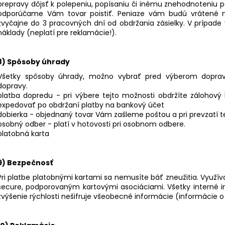
prepravy dôjsť k polepeniu, popísaniu či inému znehodnoteniu p
odporúčame Vám tovar poistiť. Peniaze vám budú vrátené n
zvyčajne do 3 pracovných dní od obdržania zásielky. V prípad
náklady (neplatí pre reklamácie!).
8) Spôsoby úhrady
Všetky spôsoby úhrady, možno vybrať pred výberom doprav
dopravy.
platba dopredu - pri výbere tejto možnosti obdržíte zálohový
expedovať po obdržaní platby na bankový účet
dobierka - objednaný tovar Vám zašleme poštou a pri prevzatí t
osobný odber - platí v hotovosti pri osobnom odbere.
platobná karta
9) Bezpečnosť
Pri platbe platobnými kartami sa nemusíte báť zneužitia. Využ
secure, podporovaným kartovými asociáciami. Všetky interné in
zvýšenie rýchlosti nešifruje všeobecné informácie (informácie o