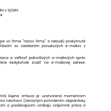
SUPER CREMA PREMIUM
1KG
ni v týždni
re
Kč
ákupe vo firme "názov firmy" a nebudú poskytnuté
súhlasím so zasielaním ponukových e-mailov z
aca a veľkosť jednotlivých e-mailových správ
žete kedykoľvek zrušiť na e-mailovej adrese:
otná kúpna zmluva je uzatvorená momentom
týmto návrhom (záväzným potvrdením objednávky
im a predávajúcim vznikajú vzájomné práva a