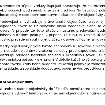
Uzatvorením kúpnej zmluvy kupujúci potvrdzuje, že sa zozn
reklamačných podmienok, a že s nimi súhlasí. Na tieto obchod
dostatočným spôsobom samotným uskutočnením objednávky up
Predávajúci si vyhradzuje právo zrušiť objednávku alebo j
prípadoch: tovar sa už nevyrába alebo nedodáva alebo sa
tovaru. V prípade, že táto situácia nastane, predávajúci b
dohody o ďalšom postupe. V prípade, že Kupujúci zaplatil už 
čiastka prevedená späť na jeho účet, k uzavretiu Kúpnej zmluvy 
Všetky objednávky prijaté týmto obchodom sú záväzné. Objednáv
že nebude objednávka zrušená do doby pred expedíciou, a 
požaduje náhrada nákladov spojená s expedíciou tovaru. O p
elektronickou poštou - e-mailom. V detaile každého výrobku aj
lehota tovaru, ktorý nebol skladom. Pri každej položke je zobrazen
je na sklade, alebo sklade dodávateľa, budeme Vás bezodkladn
Storno objednávky
Ak urobíte storno objednávky do 12 hodín, považujeme objedn
prípadne vykonať telefonicky. Pri zrušení objednávky je nutné uv