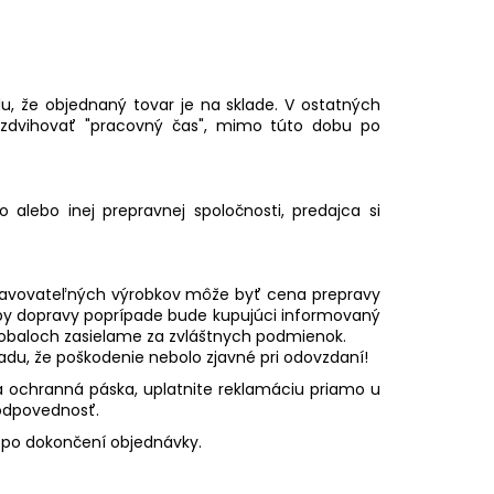
u, že objednaný tovar je na sklade. V ostatných
zdvihovať "pracovný čas", mimo túto dobu po
alebo inej prepravnej spoločnosti, predajca si
epravovateľných výrobkov môže byť cena prepravy
by dopravy poprípade bude kupujúci informovaný
 obaloch zasielame za zvláštnych podmienok.
adu, že poškodenie nebolo zjavné pri odovzdaní!
ná ochranná páska, uplatnite reklamáciu priamo u
zodpovednosť.
 po dokončení objednávky.