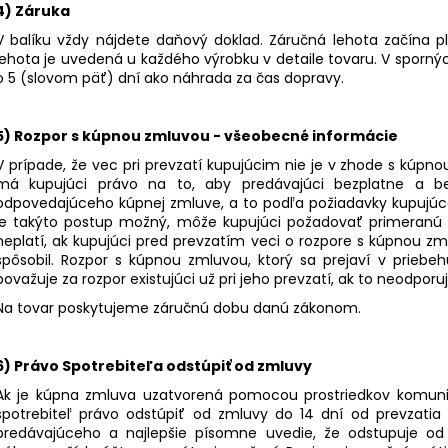
4) Záruka
V balíku vždy nájdete daňový doklad. Záručná lehota začín
lehota je uvedená u každého výrobku v detaile tovaru. V sporn
o 5 (slovom päť) dní ako náhrada za čas dopravy.
5) Rozpor s kúpnou zmluvou - všeobecné informácie
V prípade, že vec pri prevzatí kupujúcim nie je v zhode s kúpno
má kupujúci právo na to, aby predávajúci bezplatne a b
odpovedajúceho kúpnej zmluve, a to podľa požiadavky kupujúce
je takýto postup možný, môže kupujúci požadovať primeranú z
neplatí, ak kupujúci pred prevzatím veci o rozpore s kúpnou 
spôsobil. Rozpor s kúpnou zmluvou, ktorý sa prejaví v priebe
považuje za rozpor existujúci už pri jeho prevzatí, ak to neodpo
Na tovar poskytujeme záručnú dobu danú zákonom.
6) Právo Spotrebiteľa odstúpiť od zmluvy
Ak je kúpna zmluva uzatvorená pomocou prostriedkov komuni
spotrebiteľ právo odstúpiť od zmluvy do 14 dní od prevzatia 
predávajúceho a najlepšie písomne uvedie, že odstupuje o