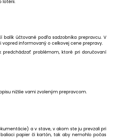
lotérii.
ší balík účtované podľa sadzobníka prepravcu. V
ci vopred informovaný o celkovej cene prepravy.
ak predchádzať problémom, ktoré pri doručovaní
 popisu nižšie vami zvoleným prepravcom.
kumentácie) a v stave, v akom ste ju prevzali pri
 baliaci papier či kartón, tak aby nemohlo počas