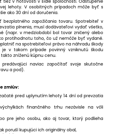
 tiež v hotovosti v sídle spoločnosti. Odstúpenie
vej lehoty. V osobitných prípadoch môže byť s
hšie ako 30 dní od doručenia.
ezplatného zapožičania tovaru. Spotrebiteľ v
evzatia plnenia, musí dodávateľovi vydať všetko,
né (napr. v medziobdobí bol tovar zničený alebo
ko protihodnotu toho, čo už nemôže byť vydané.
platniť na spotrebiteľovi právo na náhradu škody
i je v takom prípade povinný vzniknutú škodu
a takto zníženú kúpnu cenu.
redávajúci naviac započítať svoje skutočne
ravu a pod).
e zmlúv:
začaté pred uplynutím lehoty 14 dní od prevzatia
výchylkách finančného trhu nezávisle na vôli
 pre jeho osobu, ako aj tovar, ktorý podlieha
 poruší kupujúci ich originálny obal,