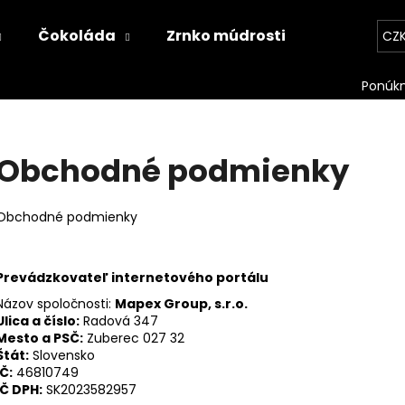
Čokoláda
Zrnko múdrosti
Kontakt
CZ
Co potřebujete najít?
Obchodné podmienky
HLEDAT
Obchodné podmienky
Doporučujeme
Prevádzkovateľ internetového portálu
Názov spoločnosti:
Mapex Group, s.r.o.
Ulica a číslo:
Radová 347
Mesto a PSČ:
Zuberec 027 32
Štát:
Slovensko
IČ:
46810749
IČ DPH:
SK2023582957