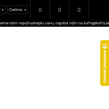
Hledat
Přihlášení
Nákupní
Doprava
K
Čeština
košík
Následující