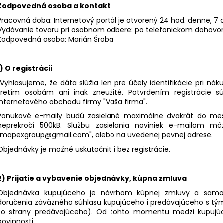
MOKATE CAPPUCCINO PUMPKIN SPICE
KAFFA COFFEE 
Zodpovedná osoba a kontakt
110 G
ZRNKOVÁ KÁVA 
Pracovná doba: Internetový portál je otvorený 24 hod. denne, 7 d
48 Kč
399 Kč
Vydávanie tovaru pri osobnom odbere: po telefonickom dohovo
Původně:
72 Kč
Původně:
460 
Zodpovedná osoba: Marián Šroba
1) O registrácii
"Vyhlasujeme, že dáta slúžia len pre účely identifikácie pri n
tretím osobám ani inak zneužité. Potvrdením registrácie 
internetového obchodu firmy "Vaša firma".
Ponukové e-maily budú zasielané maximálne dvakrát do mesi
neprekročí 500kB. Službu zasielania noviniek e-mailom mô
"mapexgroup@gmail.com", alebo na uvedenej pevnej adrese.
Objednávky je možné uskutočniť i bez registrácie.
2) Prijatie a vybavenie objednávky, kúpna zmluva
Objednávka kupujúceho je návrhom kúpnej zmluvy a sam
doručenia záväzného súhlasu kupujúceho i predávajúceho s 
zo strany predávajúceho). Od tohto momentu medzi kupujúc
povinnosti.