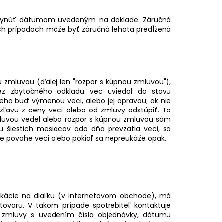
a plynúť dátumom uvedeným na doklade. Záručná
ých prípadoch môže byť záručná lehota predĺžená
u zmluvou (ďalej len "rozpor s kúpnou zmluvou"),
ez zbytočného odkladu vec uviedol do stavu
ho buď výmenou veci, alebo jej opravou; ak nie
ľavu z ceny veci alebo od zmluvy odstúpiť. To
zmluvou vedel alebo rozpor s kúpnou zmluvou sám
hu šiestich mesiacov odo dňa prevzatia veci, sa
ruje povahe veci alebo pokiaľ sa nepreukáže opak.
kácie na diaľku (v internetovom obchode), má
tovaru. V takom prípade spotrebiteľ kontaktuje
d zmluvy s uvedením čísla objednávky, dátumu