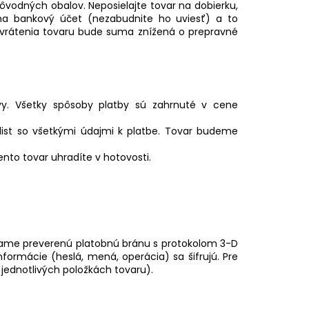
ôvodných obalov. Neposielajte tovar na dobierku,
a bankový účet (nezabudnite ho uviesť) a to
e vrátenia tovaru bude suma znížená o prepravné
y. Všetky spôsoby platby sú zahrnuté v cene
 list so všetkými údajmi k platbe. Tovar budeme
ento tovar uhradíte v hotovosti.
ívame preverenú platobnú bránu s protokolom 3-D
formácie (heslá, mená, operácia) sa šifrujú. Pre
 jednotlivých položkách tovaru).