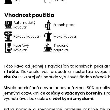
Vhodnosť použitia
Automatický
French press
kávovar
Pákový kávovar
Moka kávovar
Kapsľový
Tradičná
kávovar
príprava
Táto káva od jednej z najväčších talianskych priažiar
rituálu
. Dokonale vás prebudí a naštartuje svojou
chuťou
, v ktorej vás nebude vyrušovať žiaden náznak ky
Skvele namiešaná a vybalancovaná zmes 80% arabiky
jemnými dozvukmi
čokolády
a
vzácnych korenín
. Pr
vychutnávať bez cukru a
všetkými zmyslami
.
Extra pomalé a rovnomerné praženie rozvinie tie
n