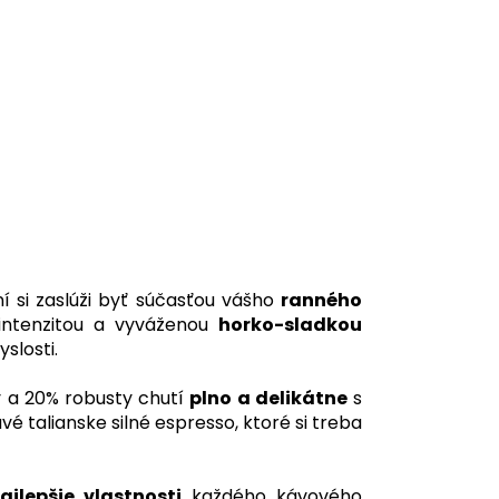
ní si zaslúži byť súčasťou vášho
ranného
 intenzitou a vyváženou
horko-sladkou
slosti.
 a 20% robusty chutí
plno a delikátne
s
avé talianske silné espresso, ktoré si treba
ajlepšie vlastnosti
každého kávového