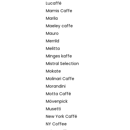
Lucaffé
Mamis Caffe
Marila
Maeley caffe
Mauro
Merrild
Melitta
Minges kaffe
Mistral Selection
Mokate
Molinari Caffe
Morandini
Motta Caffé
Mövenpick
Musetti
New York Caffé
NY Coffee