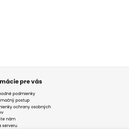
rmácie pre vás
odné podmienky
amačný postup
ienky ochrany osobných
ov
šte nám
 serveru