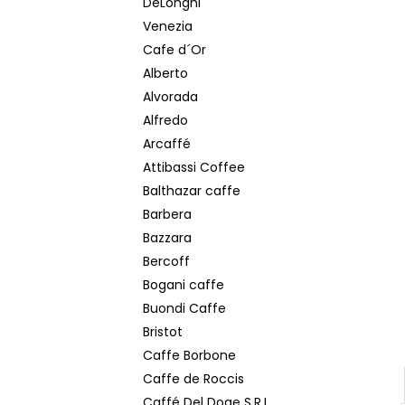
DeLonghi
MOKATE 2IN1 XXL 24 KS
e
Venezia
133 Kč
l
Cafe d´Or
Alberto
Alvorada
Alfredo
Arcaffé
Attibassi Coffee
Balthazar caffe
Barbera
Bazzara
Bercoff
Bogani caffe
Buondi Caffe
Bristot
Caffe Borbone
Caffe de Roccis
Caffé Del Doge S.R.L.