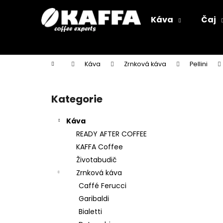
K
Přejít
na
o
Káva
Čaj
obsah
Zpět
Zpět
š
do
do
í
k
obchodu
obchodu
Domů
Káva
Zrnková káva
Pellini
P
o
Kategorie
Přeskočit
s
kategorie
t
Káva
r
READY AFTER COFFEE
a
KAFFA Coffee
n
Životabudič
n
Zrnková káva
í
Caffé Ferucci
p
Garibaldi
a
Bialetti
n