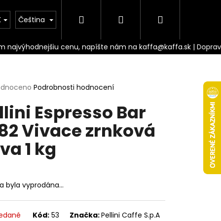
Hledat
Přihlášení
Nákupní
Doprava
K
Čeština
košík
rné
odnoceno
Podrobnosti hodnocení
cení
llini Espresso Bar
ktu
82 Vivace zrnková
va 1 kg
ček.
ka byla vyprodána…
Následující
edané
Kód:
53
Značka:
Pellini Caffe S.p.A