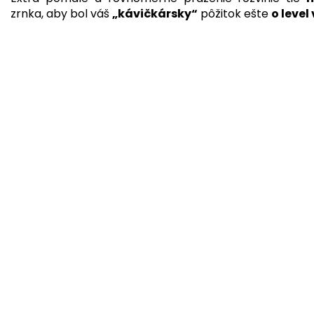
zrnka, aby bol váš
„kávičkársky“
pôžitok ešte
o level