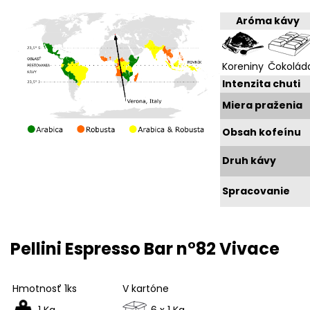
Aróma kávy
Koreniny
Čokolád
Intenzita chuti
Miera praženia
Obsah kofeínu
Druh kávy
Spracovanie
Pellini Espresso Bar n°82 Vivace
Hmotnosť 1ks
V kartóne
1 Kg
6 x 1 Kg