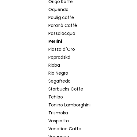
Origo Kaffe
Oquendo
Paulig caffe
Paranà Caffè
Passalacqua
Pellini
Piazza d´Oro
Popradská
Rioba
Rio Negro
Segafredo
Starbucks Coffe
Tchibo
Tonino Lamborghini
Trismoka
Vaspiatta
Venetico Caffe
Vergnano