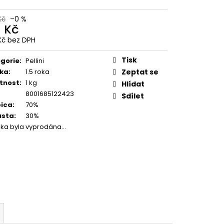
SUPER CREMA PREMIUM
1KG
Kč
–0 %
1 Kč
Kč
Kč bez DPH
ná
:
Tisk
gorie
:
Pellini
ka
:
1.5 roka
Zeptat se
tnost
:
1 kg
Hlídat
8001685122423
Sdílet
ica
:
70%
usta
:
30%
žka byla vyprodána…