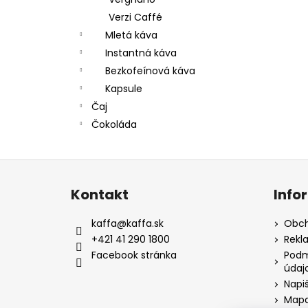
Verzi Caffé
Mletá káva
Instantná káva
Bezkofeínová káva
Kapsule
Čaj
Čokoláda
Z
á
Kontakt
Info
p
a
kaffa
@
kaffa.sk
Obch
t
+421 41 290 1800
Rekl
í
Facebook stránka
Podm
údaj
Napi
Mapa