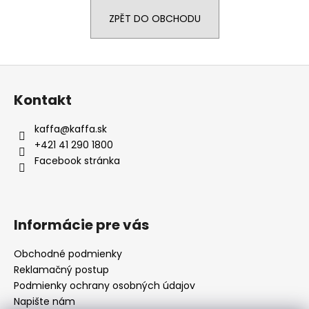
a
ZPĚT DO OBCHODU
j
í
t
Z
?
á
Kontakt
p
a
kaffa
@
kaffa.sk
t
+421 41 290 1800
í
HLEDAT
Facebook stránka
D
Informácie pre vás
o
p
Obchodné podmienky
o
Reklamačný postup
r
Podmienky ochrany osobných údajov
u
Napište nám