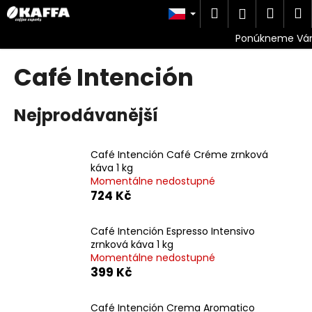
K
Přejít
Hledat
Náku
M
Přihlášen
na
o
obsah
Zpět
Zpět
košík
š
í
Café Intención
C
k
o
p
Nejprodávanější
o
t
Café Intención Café Créme zrnková
ř
káva 1 kg
e
Momentálne nedostupné
724 Kč
b
u
Café Intención Espresso Intensivo
j
zrnková káva 1 kg
e
Momentálne nedostupné
t
399 Kč
e
n
Café Intención Crema Aromatico