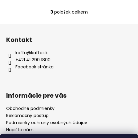
3
položek celkem
O
v
Z
l
á
á
Kontakt
d
p
a
a
kaffa
@
kaffa.sk
c
t
+421 41 290 1800
í
í
Facebook stránka
p
r
v
k
Informácie pre vás
y
v
Obchodné podmienky
ý
Reklamačný postup
p
i
Podmienky ochrany osobných údajov
s
Napište nám
u
Mapa serveru