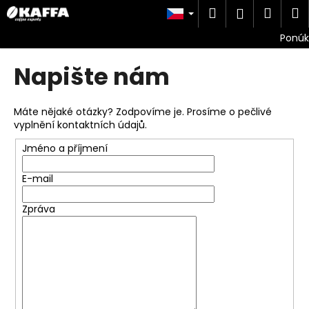
K
Přejít
Hledat
Náku
M
Přihlášen
na
o
obsah
Zpět
Zpět
košík
š
í
Napište nám
C
k
o
p
Máte nějaké otázky? Zodpovíme je. Prosíme o pečlivé
vyplnění kontaktních údajů.
o
t
Jméno a příjmení
ř
e
E-mail
b
Zpráva
u
j
e
t
e
n