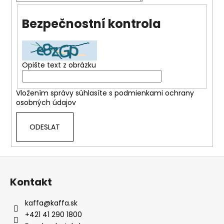
a
Bezpečnostní kontrola
j
í
t
?
Opište text z obrázku
Vložením správy súhlasíte s
podmienkami ochrany
osobných údajov
HLEDAT
ODESLAT
D
Z
o
á
p
Kontakt
p
o
a
r
kaffa
@
kaffa.sk
t
u
+421 41 290 1800