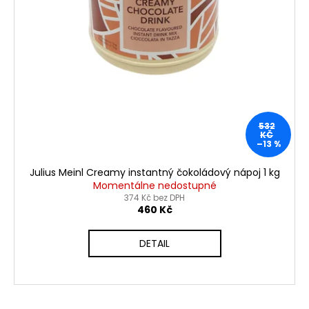
532
KČ
–13 %
Julius Meinl Creamy instantný čokoládový nápoj 1 kg
Momentálne nedostupné
374 Kč bez DPH
460 Kč
DETAIL