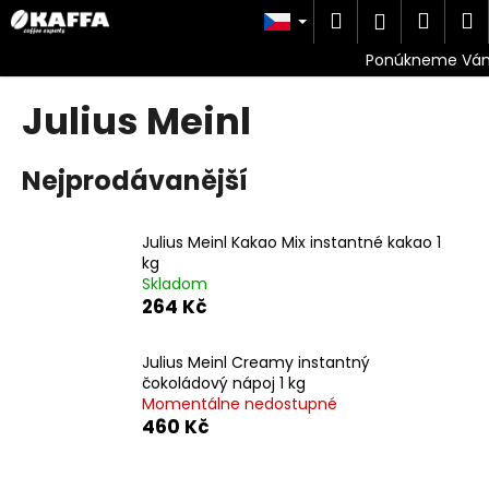
K
Přejít
Hledat
Náku
M
Přihlášen
na
o
obsah
Zpět
Zpět
košík
š
í
Julius Meinl
C
k
o
p
Nejprodávanější
o
t
Julius Meinl Kakao Mix instantné kakao 1
ř
kg
e
Skladom
264 Kč
b
u
Julius Meinl Creamy instantný
j
čokoládový nápoj 1 kg
e
Momentálne nedostupné
t
460 Kč
e
n