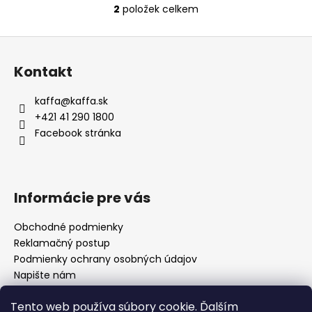
2
položek celkem
O
v
Z
l
á
á
Kontakt
d
p
a
a
kaffa
@
kaffa.sk
c
t
+421 41 290 1800
í
í
Facebook stránka
p
r
v
k
Informácie pre vás
y
v
Obchodné podmienky
ý
Reklamačný postup
p
i
Podmienky ochrany osobných údajov
s
Napište nám
u
Mapa serveru
Tento web používa súbory cookie. Ďalším