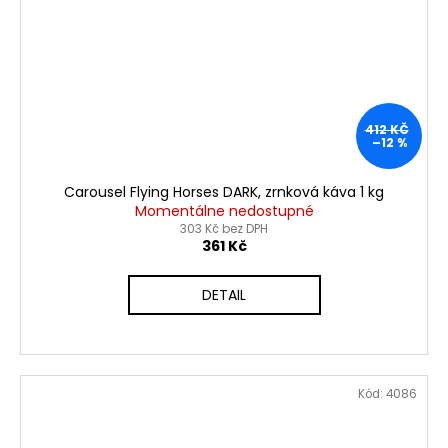
412 KČ
–12 %
Carousel Flying Horses DARK, zrnková káva 1 kg
Momentálne nedostupné
303 Kč bez DPH
361 Kč
DETAIL
Kód:
4086