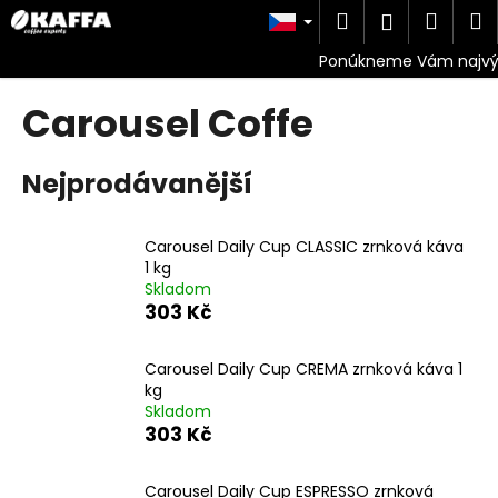
K
Přejít
Hledat
Náku
M
Přihlášen
na
o
obsah
Zpět
Zpět
košík
š
í
Carousel Coffe
C
k
o
p
Nejprodávanější
o
t
Carousel Daily Cup CLASSIC zrnková káva
ř
1 kg
e
Skladom
303 Kč
b
u
Carousel Daily Cup CREMA zrnková káva 1
j
kg
e
Skladom
t
303 Kč
e
n
Carousel Daily Cup ESPRESSO zrnková