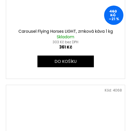
460
KČ
–21 %
Carousel Flying Horses LIGHT, zrnková káva 1 kg
Skladom
303 Kč bez DPH
361 Kč
DO KOŠÍKU
Kód:
4068