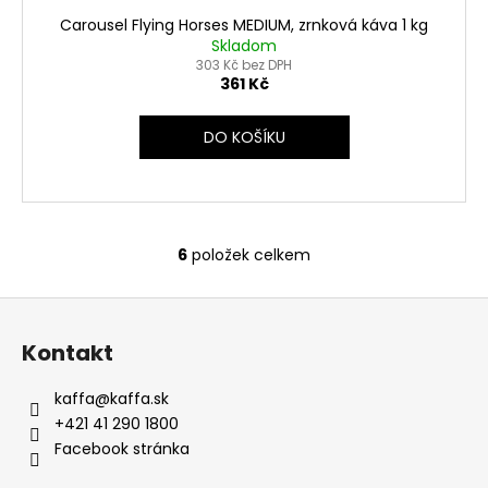
Carousel Flying Horses MEDIUM, zrnková káva 1 kg
Skladom
303 Kč bez DPH
361 Kč
DO KOŠÍKU
6
položek celkem
O
v
Z
l
á
á
Kontakt
d
p
a
a
kaffa
@
kaffa.sk
c
t
+421 41 290 1800
í
í
Facebook stránka
p
r