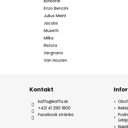
Borbone
MOKATE 2IN1 XXL 24 KS
e
Enzo Bencini
133 Kč
l
Julius Meinl
Jacobs
Musetti
Milka
Ristora
Vergnano
Van Houten
Z
á
Kontakt
Info
p
a
kaffa
@
kaffa.sk
Obch
t
+421 41 290 1800
Rekl
í
Facebook stránka
Podm
údaj
Napi