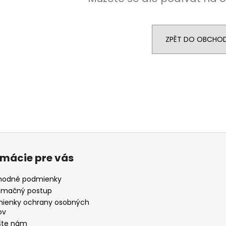
MOKATE CAPPUCCINO PUMPKIN SPICE
KAFFA COFFEE 
110 G
ZRNKOVÁ KÁVA 
48 Kč
399 Kč
Původně:
72 Kč
Původně:
460 
ZPĚT DO OBCHO
rmácie pre vás
odné podmienky
amačný postup
ienky ochrany osobných
ov
šte nám