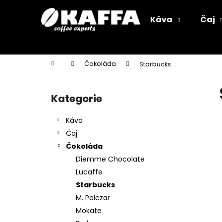
K
Přejít
na
o
Káva
Čaj
obsah
Zpět
Zpět
š
do
do
í
k
obchodu
obchodu
Domů
Čokoláda
Starbucks
P
o
Kategorie
Přeskočit
s
kategorie
t
Káva
r
Čaj
a
Čokoláda
n
Diemme Chocolate
n
Lucaffe
í
Starbucks
p
M. Pelczar
a
Mokate
n