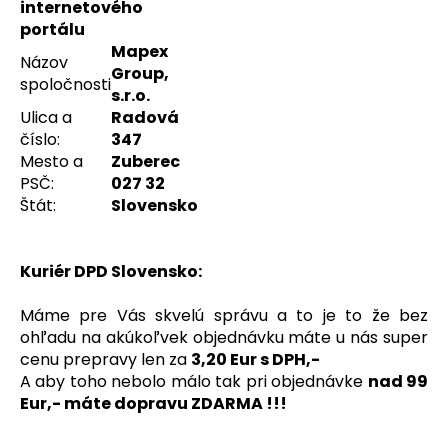
internetového
a
portálu
j
Mapex
Názov
í
Group,
spoločnosti
s.r.o.
t
Ulica a
Radová
?
číslo:
347
Mesto a
Zuberec
PSČ:
027 32
Štát:
Slovensko
HLEDAT
Kuriér DPD Slovensko:
Máme pre Vás skvelú správu a to je to že bez
D
ohľadu na akúkoľvek objednávku máte u nás super
o
cenu prepravy len za
3,20 Eur s DPH,-
p
A aby toho nebolo málo tak pri objednávke
nad 99
o
Eur,- máte dopravu ZDARMA !!!
r
u