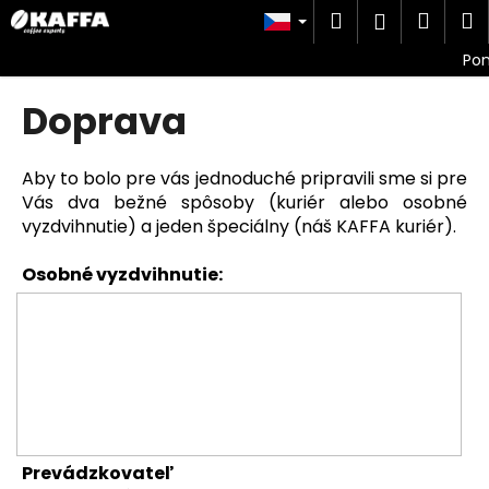
K
Přejít
Hledat
Náku
M
Přihlášen
na
o
obsah
Zpět
Zpět
košík
š
í
Doprava
C
k
o
p
Aby to bolo pre vás jednoduché pripravili sme si pre
o
Vás dva bežné spôsoby (kuriér alebo osobné
vyzdvihnutie) a jeden špeciálny (náš KAFFA kuriér).
t
ř
Osobné vyzdvihnutie:
e
b
u
j
e
t
e
Prevádzkovateľ
n