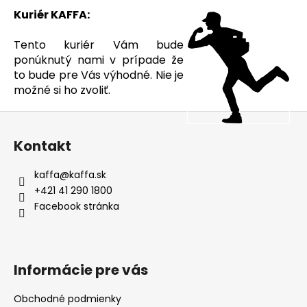
č
Kuriér KAFFA:
u
j
Tento kuriér Vám bude
e
ponúknutý nami v prípade že
m
to bude pre Vás výhodné. Nie je
e
možné si ho zvoliť.
Z
LAVAZZA
QUALITA
á
ROSSA,
Kontakt
p
ZRNKOVÁ
1
a
kaffa
@
kaffa.sk
KG
t
+421 41 290 1800
472
í
Kč
Facebook stránka
Původně:
544
Kč
Informácie pre vás
Obchodné podmienky