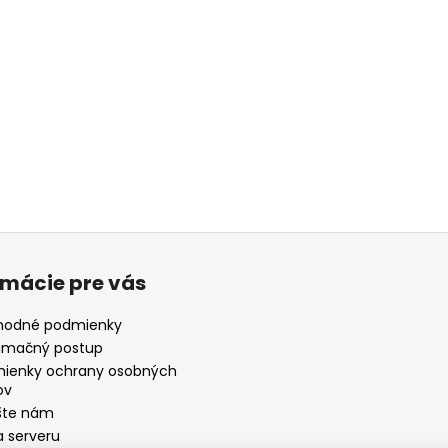
rmácie pre vás
odné podmienky
amačný postup
ienky ochrany osobných
ov
šte nám
 serveru