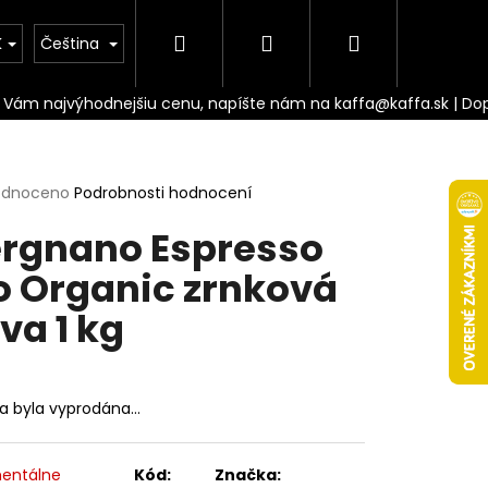
Hledat
Přihlášení
Nákupní
Doprava
K
Čeština
košík
rné
odnoceno
Podrobnosti hodnocení
cení
rgnano Espresso
ktu
o Organic zrnková
va 1 kg
ček.
ka byla vyprodána…
Následující
entálne
Kód:
Značka: