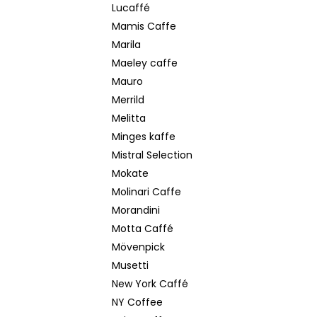
Lucaffé
Mamis Caffe
Marila
Maeley caffe
Mauro
Merrild
Melitta
Minges kaffe
Mistral Selection
Mokate
Molinari Caffe
Morandini
Motta Caffé
Mövenpick
Musetti
New York Caffé
NY Coffee