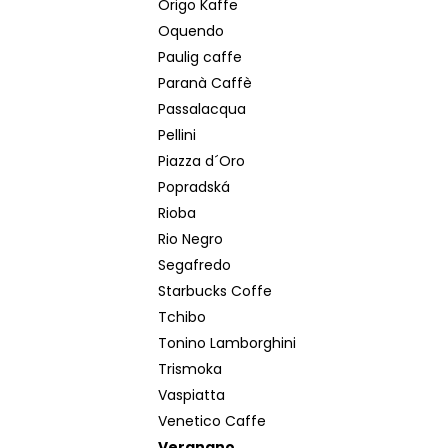
Origo Kaffe
Oquendo
Paulig caffe
Paranà Caffè
Passalacqua
Pellini
Piazza d´Oro
Popradská
Rioba
Rio Negro
Segafredo
Starbucks Coffe
Tchibo
Tonino Lamborghini
Trismoka
Vaspiatta
Venetico Caffe
Vergnano