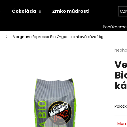
Čokoláda
Zrnko múdrosti
Kontakt
CZ
Co potřebujete najít?
Vergnano Espresso Bio Organic zrnková káva 1 kg
Průmě
Neoh
HLEDAT
hodno
Ve
produ
je
Bi
0,0
Doporučujeme
z
ká
5
hvězdi
Polož
Mom