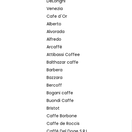
DeLonghi
POPRADSKÁ COLOMBIA ZRNKOVÁ KÁVA
e
250 G
Venezia
l
150 Kč
Cafe d´Or
Původně:
169 Kč
Alberto
Alvorada
Alfredo
Arcaffé
Attibassi Coffee
Balthazar caffe
Barbera
Bazzara
Bercoff
Bogani caffe
Buondi Caffe
Bristot
Caffe Borbone
Caffe de Roccis
Caffé Del Doge S.R.L.