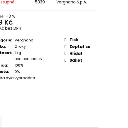
 BARISTA DOLCE
stupné
5839
Vergnano S.p.A.
1 KG
Kč
–3 %
Kč
9 Kč
Kč bez DPH
ná
:
Tisk
gorie
:
Vergnano
ka
:
2 roky
Zeptat se
tnost
:
1 kg
Hlídat
8001800000186
Sdílet
ica
:
100%
usta
:
0%
žka byla vyprodána…