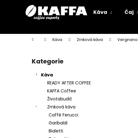
K
Přejít
na
o
Káva
Čaj
obsah
Zpět
Zpět
š
do
do
í
k
obchodu
obchodu
Domů
Káva
Zrnková káva
Vergnano
P
o
Kategorie
Přeskočit
s
kategorie
t
Káva
r
READY AFTER COFFEE
a
KAFFA Coffee
n
Životabudič
n
Zrnková káva
í
Caffé Ferucci
p
Garibaldi
a
Bialetti
n