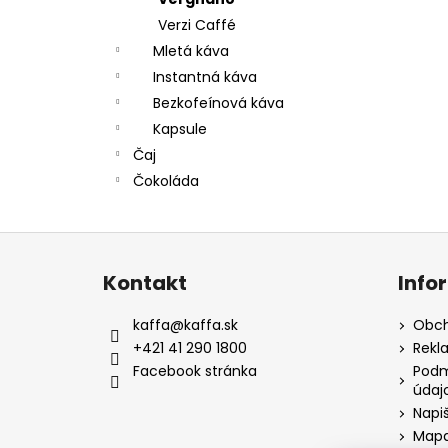
Verzi Caffé
Mletá káva
Instantná káva
Bezkofeínová káva
Kapsule
Čaj
Čokoláda
Z
á
Kontakt
Info
p
a
kaffa
@
kaffa.sk
Obch
t
+421 41 290 1800
Rekl
í
Facebook stránka
Podm
údaj
Napi
Mapa