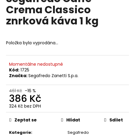
č
je
Crema Classico
0,0
u
z
j
znrková káva 1 kg
5
e
hvězdiček.
m
e
Položka byla vyprodána…
KIMBO
AROMA
GOLD
Momentálne nedostupné
ZRNKOVÁ
Kód:
1725
KÁVA
Značka:
Segafredo Zanetti S.p.a.
1
KG
473
461 Kč
–16 %
386 Kč
Kč
Původně:
534
324 Kč bez DPH
Kč
Měrná
cena:
Zeptat se
Hlídat
Sdílet
Kategorie
:
Segafredo