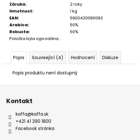
Záruka
:
2 roky
Hmotnost
:
1 kg
EAN
:
5900420080093
Arabica
:
50%
Robusta
:
50%
Položka byla vyprodána…
Popis
Související (4)
Hodnocení
Diskuze
Popis produktu není dostupný
Z
á
Kontakt
p
a
kaffa
@
kaffa.sk
t
+421 41 290 1800
í
Facebook stránka