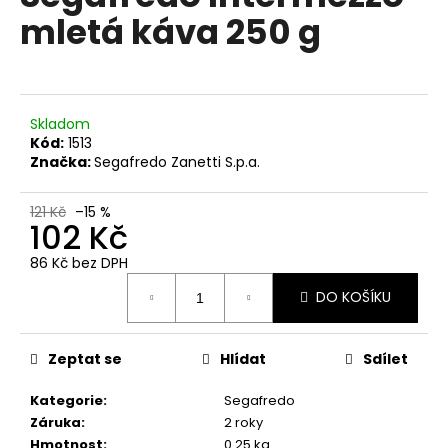
č
je
mletá káva 250 g
0,0
u
z
j
5
e
hvězdiček.
m
e
Skladom
Kód:
1513
Značka:
Segafredo Zanetti S.p.a.
TCHIBO
CAFISSIMO
CAFFÉ
121 Kč
–15 %
CREMA
102 Kč
FINE
AROMA
86 Kč bez DPH
10
Měrná
KS
DO KOŠÍKU
cena:
85
Kč
Původně:
Zeptat se
Hlídat
Sdílet
97
Kč
Kategorie
:
Segafredo
Záruka
:
2 roky
Hmotnost
:
0.25 kg