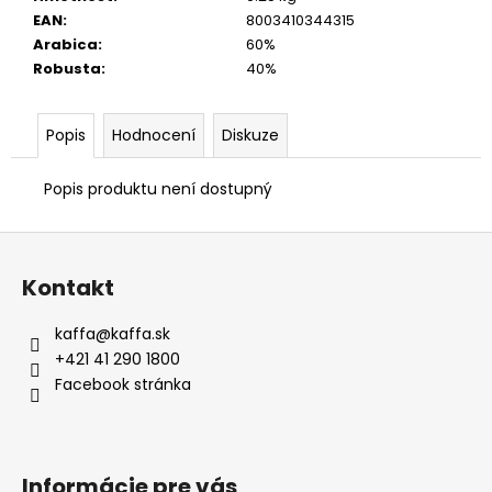
EAN
:
8003410344315
Arabica
:
60%
Robusta
:
40%
Popis
Hodnocení
Diskuze
Popis produktu není dostupný
Z
á
Kontakt
p
a
kaffa
@
kaffa.sk
t
+421 41 290 1800
í
Facebook stránka
Informácie pre vás