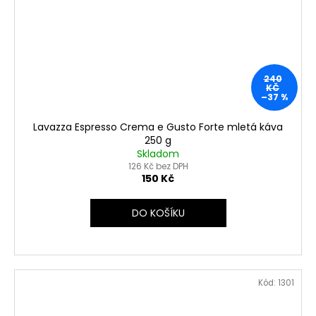
240
KČ
–37 %
Lavazza Espresso Crema e Gusto Forte mletá káva
250 g
Skladom
126 Kč bez DPH
150 Kč
DO KOŠÍKU
Kód:
1301