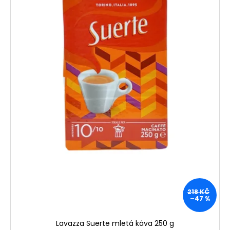
d
u
k
t
ů
218 KČ
–47 %
Lavazza Suerte mletá káva 250 g