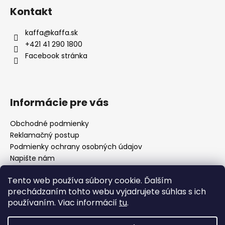
á
á
c
Kontakt
n
p
í
í
p
a
kaffa
@
kaffa.sk
r
t
+421 41 290 1800
v
í
Facebook stránka
k
y
v
ý
Informácie pre vás
p
i
Obchodné podmienky
s
Reklamačný postup
u
Podmienky ochrany osobných údajov
Napište nám
Mapa serveru
Tento web používa súbory cookie. Ďalším
prechádzaním tohto webu vyjadrujete súhlas s ich
používaním. Viac informácií
tu
.
Odkaz