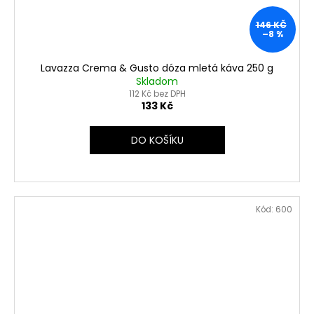
146 KČ
–8 %
Lavazza Crema & Gusto dóza mletá káva 250 g
Skladom
112 Kč bez DPH
133 Kč
DO KOŠÍKU
Kód:
600