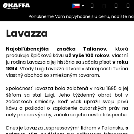
K
Přejít
Hledat
Náku
M
Přihlášen
na
o
obsah
Zpět
Zpět
košík
š
í
Lavazza
C
k
o
p
Najobľúbenejšia značka Talianov
, ktorá
o
produkuje špičkovú kávu
už vyše 100 rokov
. Vlastní
ju rodina Lavazza a jej história sa začala písať
v roku
t
1894
. Vtedy Luigi Lavazza otvoril v starej časti Turína
ř
vlastný obchod so zmiešaným tovarom.
e
b
Spoločnosť Lavazza bola založená v roku 1895 a jej
u
šéfom sa stal Luigi. Jeho týždenný obrat bol v
j
začiatkoch smiešny. Keď však upražil svoju prvú
kávu a požiadal o zaplatenie autorských práv na
e
celý proces výroby, začala sa jeho cesta k úspechu.
t
e
Dnes je Lavazza „espressovým“ lídrom v Taliansku,
s
n