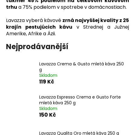
takmer 45% podielom na celkovom kávovom
a
trhu
a 75% podielom v spotrebe v domácnostiach.
j
Lavazza vyberá kávové
zrná najvyššej kvality z 25
í
krajín pestujúcich kávu
v Strednej a Južnej
t
Amerike, Afrike a Ázii.
?
Nejprodávanější
Lavazza Crema & Gusto mletá káva 250
g
HLEDAT
Skladom
119 Kč
D
Lavazza Espresso Crema e Gusto Forte
o
mletá káva 250 g
p
Skladom
150 Kč
o
r
u
Lavazza Qualita Oro mletá káva 250 g