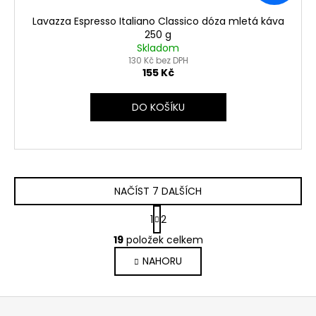
Lavazza Espresso Italiano Classico dóza mletá káva
250 g
Skladom
130 Kč bez DPH
155 Kč
DO KOŠÍKU
NAČÍST 7 DALŠÍCH
S
1
2
t
O
r
19
položek celkem
v
á
NAHORU
l
n
k
á
o
d
Z
v
a