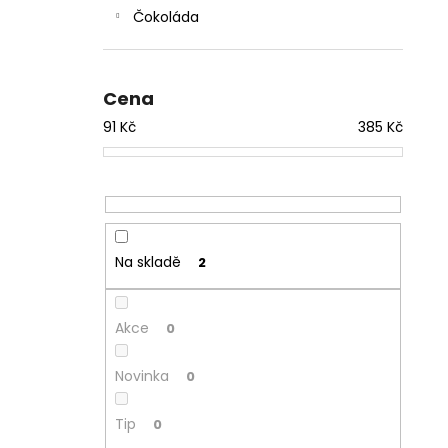
Čokoláda
Cena
91
Kč
385
Kč
Na skladě
2
Akce
0
Novinka
0
Tip
0