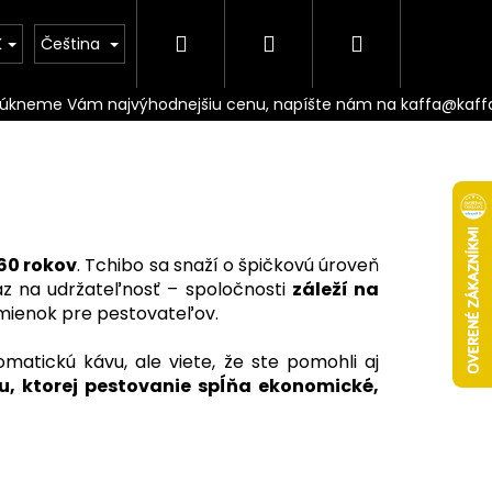
Hledat
Přihlášení
Nákupní
Doprava
K
Čeština
košík
60 rokov
. Tchibo sa snaží o špičkovú úroveň
az na udržateľnosť – spoločnosti
záleží na
mienok pre pestovateľov.
matickú kávu, ale viete, že ste pomohli aj
, ktorej pestovanie spĺňa ekonomické,
Následující