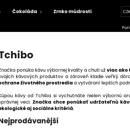
Čokoláda
Zrnko múdrosti
Kontakt
CZ
Co potřebujete najít?
Tchibo
HLEDAT
Značka ponúka kávu výbornej kvality a chuti už
viac ako 
svojich kávových produktov a zároveň kladie veľký dôr
Doporučujeme
ochrane životného prostredia
a vytváraní lepších pod
Kúpou kávy od Tchiba si vychutnáte nielen výbornú aro
správnej veci.
Značka chce ponúkať udržateľnú kávu
ekologické aj sociálne kritériá
.
Nejprodávanější