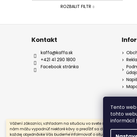
ROZBALIT FILTR
Z
á
Kontakt
Info
p
a
kaffa
@
kaffa.sk
Obch
t
+421 41 290 1800
Rekl
í
Facebook stránka
Podm
údaj
Napi
Mapa
Tento web 
tohto webu
informácií
Vážení zákazníci, vzhľadom na situáciu vo svete s vírusom COVID-
nám môžu vypadnúť niektoré kávy a predĺžiť sa doby dodania. Pri
Copyright 2026
KAFFA
. Všechna práva vyhrazena
každej objednávke Vás budeme informovať o situácii a snažiť sa
Nastave