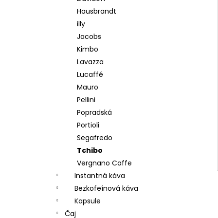
Hausbrandt
illy
Jacobs
Kimbo
Lavazza
Lucaffé
Mauro
Pellini
Popradská
Portioli
Segafredo
Tchibo
Vergnano Caffe
Instantná káva
Bezkofeínová káva
Kapsule
Čaj