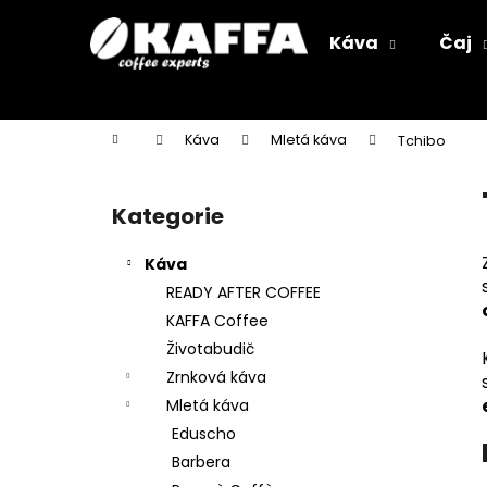
K
Přejít
na
o
Káva
Čaj
obsah
Zpět
Zpět
š
do
do
í
k
obchodu
obchodu
Domů
Káva
Mletá káva
Tchibo
P
o
Kategorie
Přeskočit
s
kategorie
t
Káva
r
READY AFTER COFFEE
a
KAFFA Coffee
n
Životabudič
n
Zrnková káva
í
Mletá káva
p
Eduscho
a
Barbera
n