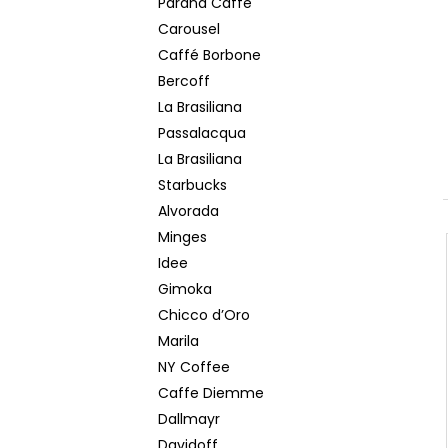
Paranà Caffè
POPRADSKÁ COLOMBIA ZRNKOVÁ KÁVA
e
250 G
Carousel
l
150 Kč
Caffé Borbone
Původně:
169 Kč
Bercoff
La Brasiliana
Passalacqua
La Brasiliana
Starbucks
Alvorada
Minges
Idee
Gimoka
Chicco d’Oro
Marila
NY Coffee
Caffe Diemme
Dallmayr
Davidoff