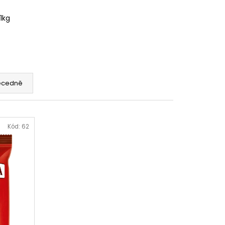
 BARISTA DOLCE
1 KG
1kg
Kč
ecedně
Kód:
62