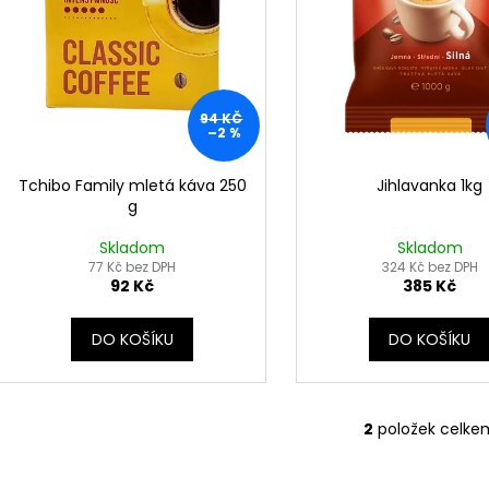
t
u
ů
k
t
ů
94 KČ
–2 %
Tchibo Family mletá káva 250
Jihlavanka 1kg
g
Skladom
Skladom
77 Kč bez DPH
324 Kč bez DPH
92 Kč
385 Kč
DO KOŠÍKU
DO KOŠÍKU
2
položek celke
O
v
l