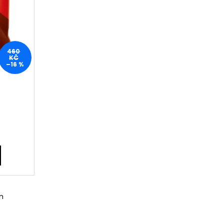
460
KČ
–16 %
m