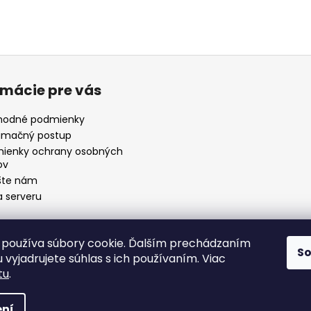
rmácie pre vás
odné podmienky
amačný postup
ienky ochrany osobných
ov
šte nám
 serveru
používa súbory cookie. Ďalším prechádzaním
S
Odkaz
 vyjadrujete súhlas s ich používaním. Viac
tu
.
19
.
ní