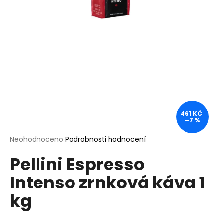
a
j
í
t
?
461 KČ
HLEDAT
–7 %
Průměrné
Neohodnoceno
Podrobnosti hodnocení
hodnocení
D
Pellini Espresso
produktu
o
je
Intenso zrnková káva 1
0,0
p
z
o
kg
5
r
hvězdiček.
u