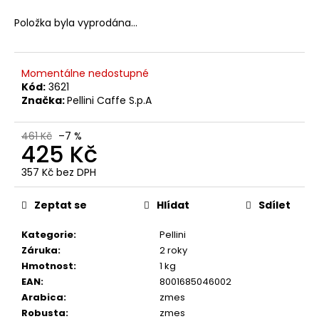
č
u
Položka byla vyprodána…
j
e
m
Momentálne nedostupné
e
Kód:
3621
Značka:
Pellini Caffe S.p.A
RIOBA
PERFETTO
461 Kč
–7 %
425 Kč
ZRNKOVÁ
KÁVA
1
357 Kč bez DPH
KG
Měrná
cena:
466
Zeptat se
Hlídat
Sdílet
Kč
Původně:
Kategorie
:
Pellini
580
Kč
Záruka
:
2 roky
Hmotnost
:
1 kg
EAN
:
8001685046002
Arabica
:
zmes
Robusta
:
zmes