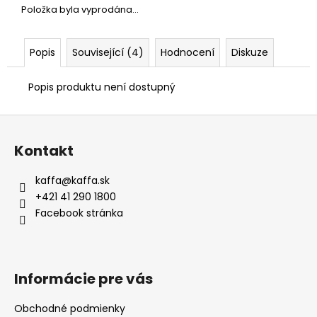
Položka byla vyprodána…
Popis
Související (4)
Hodnocení
Diskuze
Popis produktu není dostupný
Z
á
Kontakt
p
a
kaffa
@
kaffa.sk
t
+421 41 290 1800
í
Facebook stránka
Informácie pre vás
Obchodné podmienky