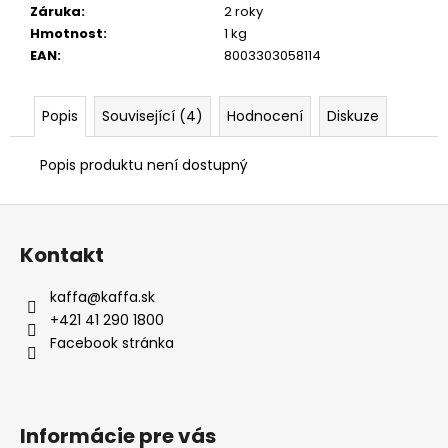
Záruka
:
2 roky
Hmotnost
:
1 kg
EAN
:
8003303058114
Popis
Související (4)
Hodnocení
Diskuze
Popis produktu není dostupný
Z
á
Kontakt
p
a
kaffa
@
kaffa.sk
t
+421 41 290 1800
í
Facebook stránka
Informácie pre vás