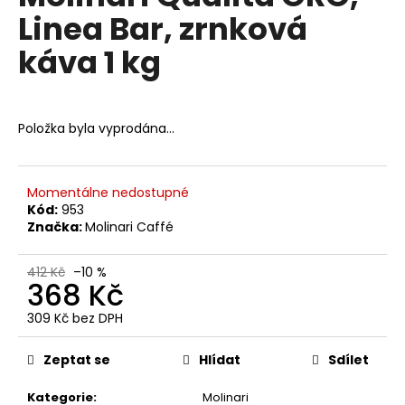
č
je
Linea Bar, zrnková
0,0
u
z
j
káva 1 kg
5
e
hvězdiček.
m
e
Položka byla vyprodána…
LAVAZZA
QUALITA
ROSSA,
Momentálne nedostupné
ZRNKOVÁ
Kód:
953
1
Značka:
Molinari Caffé
KG
472
Kč
412 Kč
–10 %
368 Kč
Původně:
544
Kč
309 Kč bez DPH
Měrná
cena:
Zeptat se
Hlídat
Sdílet
Kategorie
:
Molinari