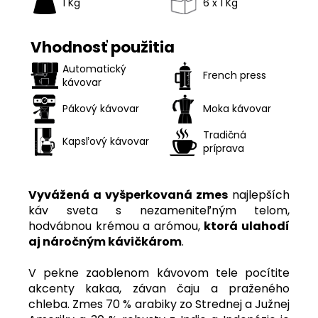
1 Kg
6 x 1 Kg
Vhodnosť použitia
Automatický
French press
kávovar
Pákový kávovar
Moka kávovar
Tradičná
Kapsľový kávovar
príprava
Vyvážená a vyšperkovaná zmes
najlepších
káv sveta s nezameniteľným telom,
hodvábnou krémou a arómou,
ktorá ulahodí
aj náročným kávičkárom
.
V pekne zaoblenom kávovom tele pocítite
akcenty kakaa, závan čaju a praženého
chleba. Zmes 70 % arabiky zo Strednej a Južnej