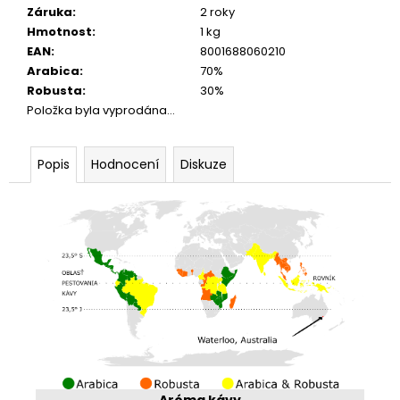
Záruka
:
2 roky
Hmotnost
:
1 kg
EAN
:
8001688060210
Arabica
:
70%
Robusta
:
30%
Položka byla vyprodána…
Popis
Hodnocení
Diskuze
Aróma kávy