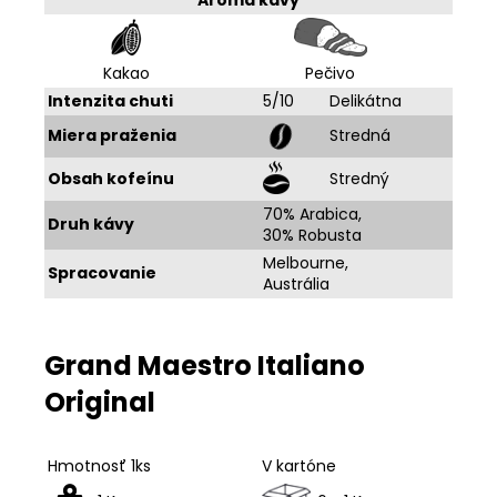
Kakao
Pečivo
Intenzita chuti
5/10
Delikátna
Miera praženia
Stredná
Obsah kofeínu
Stredný
70% Arabica,
Druh kávy
30% Robusta
Melbourne,
Spracovanie
Austrália
Grand Maestro Italiano
Original
Hmotnosť 1ks
V kartóne