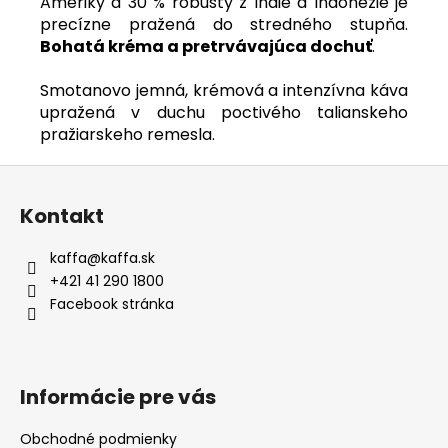
Ameriky a 30 % robusty z Indie a Indonézie je
precízne pražená do stredného stupňa.
Bohatá kréma a pretrvávajúca dochuť
.
Smotanovo jemná, krémová a intenzívna káva
upražená v duchu poctivého talianskeho
pražiarskeho remesla.
Z
á
Kontakt
p
a
kaffa
@
kaffa.sk
t
+421 41 290 1800
í
Facebook stránka
Informácie pre vás
Obchodné podmienky