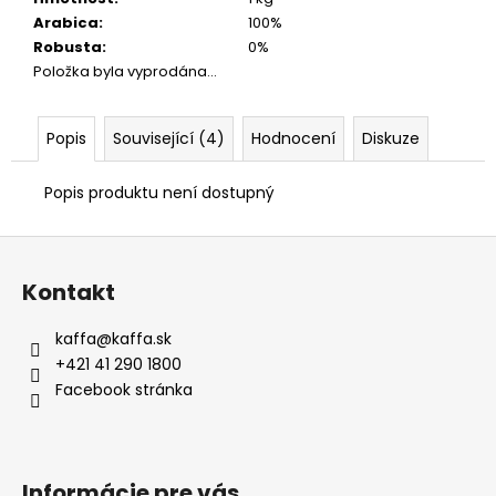
Arabica
:
100%
Robusta
:
0%
Položka byla vyprodána…
Popis
Související (4)
Hodnocení
Diskuze
Popis produktu není dostupný
Z
á
Kontakt
p
a
kaffa
@
kaffa.sk
t
+421 41 290 1800
í
Facebook stránka
Informácie pre vás