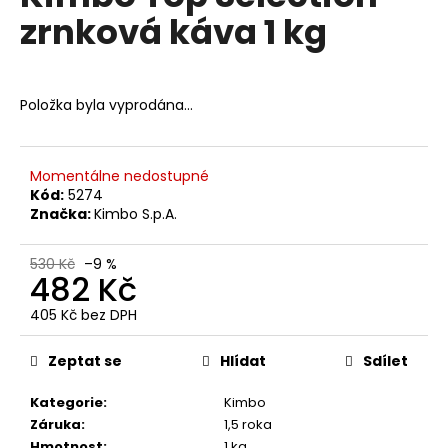
č
je
zrnková káva 1 kg
0,0
u
z
j
5
e
hvězdiček.
m
Položka byla vyprodána…
e
LAVAZZA
Momentálne nedostupné
CREMA
Kód:
5274
&
Značka:
Kimbo S.p.A.
GUSTO
DÓZA
MLETÁ
530 Kč
–9 %
KÁVA
482 Kč
250
G
405 Kč bez DPH
Měrná
133
Kč
cena:
Zeptat se
Hlídat
Sdílet
Původně:
145
Kč
Kategorie
:
Kimbo
Záruka
:
1,5 roka
Hmotnost
:
1 kg