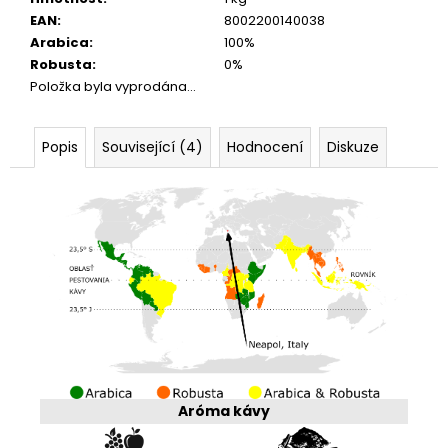
EAN
:
8002200140038
Arabica
:
100%
Robusta
:
0%
Položka byla vyprodána…
Popis
Související (4)
Hodnocení
Diskuze
Aróma kávy