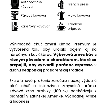
Automatický
French press
kávovar
Pákový kávovar
Moka kávovar
Tradičná
Kapsľový kávovar
príprava
Výnimočná chuť zmesi Kimbo Premium je
vytvorená tak, aby urobila dojem aj na
náročných kávičkárov.
Výberová zmes káv s
rôznym pôvodom a charakterom, ktoré sa
prepojili, aby vytvorili parádne espresso
v
duchu neapolskej pražiarenskej tradície.
Extra tmavé praženie zaručuje naozaj výdatnú
plnú chuť a intenzívnu zmyselnú arómu.
Kávové zrná arabiky (100 %) pochádzajú z
plantáží v Latinskej Amerike, východnej Afrike
a Indonézii.