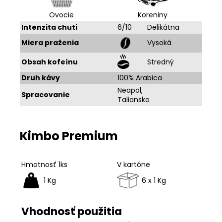
Ovocie
Koreniny
Intenzita chuti
6/10
Delikátna
Miera praženia
Vysoká
Obsah kofeínu
Stredný
Druh kávy
100% Arabica
Neapol,
Spracovanie
Taliansko
Kimbo Premium
Hmotnosť 1ks
V kartóne
1 Kg
6 x 1 Kg
Vhodnosť použitia