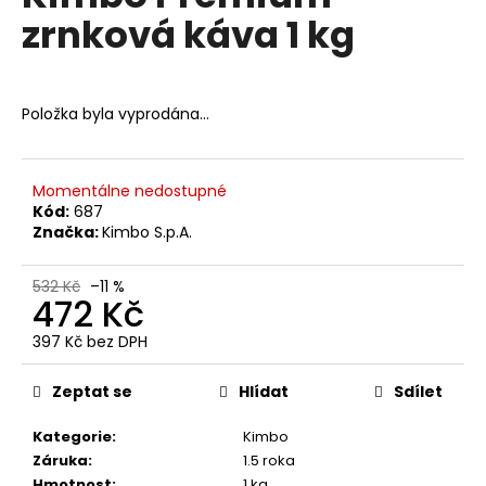
č
je
zrnková káva 1 kg
0,0
u
z
j
5
e
hvězdiček.
m
Položka byla vyprodána…
e
LAVAZZA
Momentálne nedostupné
QUALITA
Kód:
687
ROSSA,
Značka:
Kimbo S.p.A.
ZRNKOVÁ
1
KG
532 Kč
–11 %
472 Kč
472
Kč
397 Kč bez DPH
Původně:
Měrná
544
Kč
cena:
Zeptat se
Hlídat
Sdílet
Kategorie
:
Kimbo
Záruka
:
1.5 roka
Hmotnost
:
1 kg