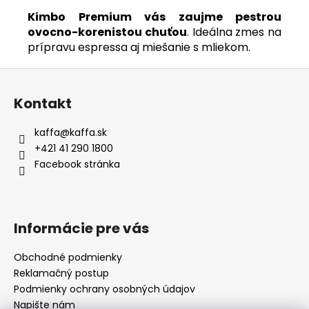
Kimbo Premium vás zaujme pestrou
ovocno-korenistou chuťou
. Ideálna zmes na
prípravu espressa aj miešanie s mliekom.
Z
á
Kontakt
p
a
kaffa
@
kaffa.sk
t
+421 41 290 1800
í
Facebook stránka
Informácie pre vás
Obchodné podmienky
Reklamačný postup
Podmienky ochrany osobných údajov
Napište nám