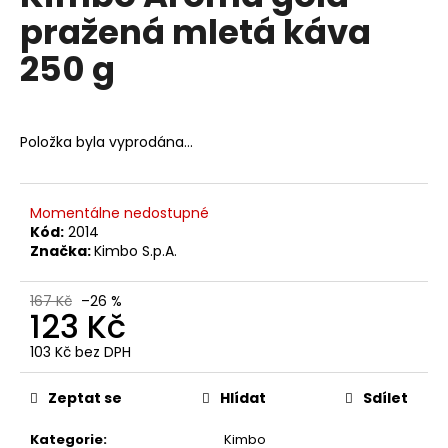
č
je
pražená mletá káva
0,0
u
z
j
250 g
5
e
hvězdiček.
m
e
Položka byla vyprodána…
GIMOKA
GRAN
GUSTO
Momentálne nedostupné
MLETÁ
Kód:
2014
250
Značka:
Kimbo S.p.A.
G
109
Kč
167 Kč
–26 %
123 Kč
Původně:
143
Kč
103 Kč bez DPH
Měrná
cena:
Zeptat se
Hlídat
Sdílet
Kategorie
:
Kimbo