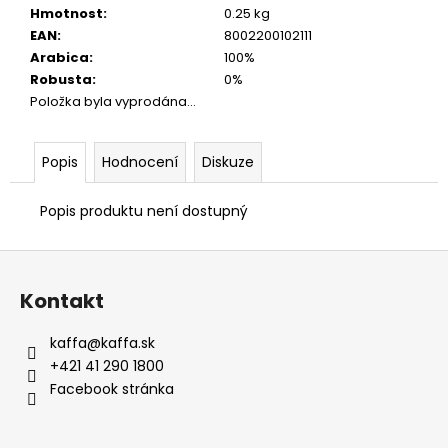
Hmotnost
:
0.25 kg
EAN
:
8002200102111
Arabica
:
100%
Robusta
:
0%
Položka byla vyprodána…
Popis
Hodnocení
Diskuze
Popis produktu není dostupný
Z
á
Kontakt
p
a
kaffa
@
kaffa.sk
t
+421 41 290 1800
í
Facebook stránka