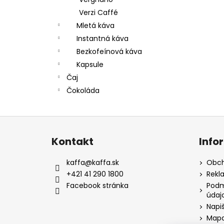
Verzi Caffé
Mletá káva
Instantná káva
Bezkofeínová káva
Kapsule
Čaj
Čokoláda
Z
á
Kontakt
Info
p
a
kaffa
@
kaffa.sk
Obch
t
+421 41 290 1800
Rekl
í
Facebook stránka
Podm
údaj
Napi
Mapa