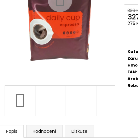
KAFFA COFFEE SUPER CREMA PREMIUM
DALLMAYR HOME
ZRNKOVÁ KÁVA 1KG
ZRNKOVA KÁVA 
339 
399 Kč
375 Kč
32
Původně:
460 Kč
Původně:
460 
275 
Měr
cena
Kate
Záru
Hmo
EAN
:
Arab
Rob
Popis
Hodnocení
Diskuze