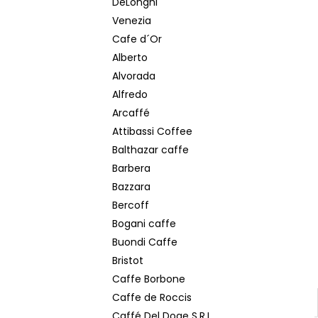
DeLonghi
POPRADSKÁ COLOMBIA ZRNKOVÁ KÁVA
e
250 G
Venezia
l
150 Kč
Cafe d´Or
Původně:
169 Kč
Alberto
Alvorada
Alfredo
Arcaffé
Attibassi Coffee
Balthazar caffe
Barbera
Bazzara
Bercoff
Bogani caffe
Buondi Caffe
Bristot
Caffe Borbone
Caffe de Roccis
Caffé Del Doge S.R.L.