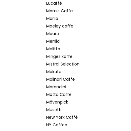
Lucaffé
Mamis Caffe
Marila
Maeley caffe
Mauro
Merrild
Melitta
Minges kaffe
Mistral Selection
Mokate
Molinari Caffe
Morandini
Motta Caffé
Mövenpick
Musetti
New York Caffé
NY Coffee