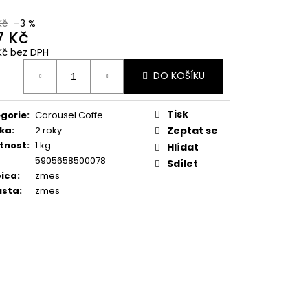
 BARISTA DOLCE
1 KG
Kč
–3 %
7 Kč
Kč
Kč bez DPH
ná
DO KOŠÍKU
:
Tisk
gorie
:
Carousel Coffe
ka
:
2 roky
Zeptat se
tnost
:
1 kg
Hlídat
5905658500078
Sdílet
ica
:
zmes
usta
:
zmes