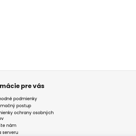
rmácie pre vás
odné podmienky
amačný postup
ienky ochrany osobných
ov
šte nám
 serveru