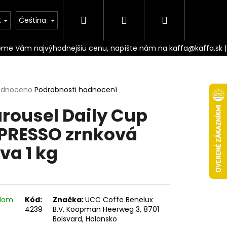
Hledat
Přihlášení
Nákupní
Doprava
K
Čeština
košík
rné
odnoceno
Podrobnosti hodnocení
cení
rousel Daily Cup
ktu
PRESSO zrnková
va 1 kg
ček.
adom
Kód:
Značka:
UCC Coffe Benelux
Následující
4239
B.V. Koopman Heerweg 3, 8701
Bolsvard, Holansko