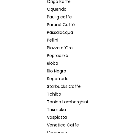
Origo Kaffe
Oquendo
Paulig caffe
Paranà Caffè
Passalacqua
Pellini
Piazza d´Oro
Popradská
Rioba
Rio Negro
Segafredo
Starbucks Coffe
Tchibo
Tonino Lamborghini
Trismoka
Vaspiatta
Venetico Caffe
Vergnano