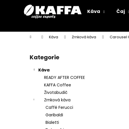
K
Přejít
na
o
Káva
Čaj
obsah
Zpět
Zpět
š
do
do
í
k
obchodu
obchodu
Domů
Káva
Zrnková káva
Carousel 
P
o
Kategorie
Přeskočit
s
kategorie
t
Káva
r
READY AFTER COFFEE
a
KAFFA Coffee
n
Životabudič
n
Zrnková káva
í
Caffé Ferucci
p
Garibaldi
a
Bialetti
n