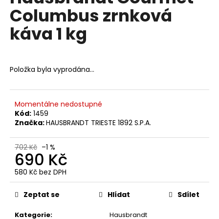
č
je
Columbus zrnková
0,0
u
z
j
káva 1 kg
5
e
hvězdiček.
m
e
Položka byla vyprodána…
RIOBA
PERFETTO
ZRNKOVÁ
Momentálne nedostupné
KÁVA
Kód:
1459
1
Značka:
HAUSBRANDT TRIESTE 1892 S.P.A.
KG
465
Kč
702 Kč
–1 %
690 Kč
Původně:
578
Kč
580 Kč bez DPH
Měrná
cena:
Zeptat se
Hlídat
Sdílet
Kategorie
:
Hausbrandt