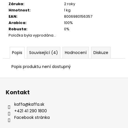
Záruka
:
2 roky
Hmotnost
:
1 kg
EAN
:
8006980156357
Arabica
:
100%
Robusta
:
0%
Položka byla vyprodána…
Popis
Související (4)
Hodnocení
Diskuze
Popis produktu není dostupný
Z
á
Kontakt
p
a
kaffa
@
kaffa.sk
t
+421 41 290 1800
í
Facebook stránka