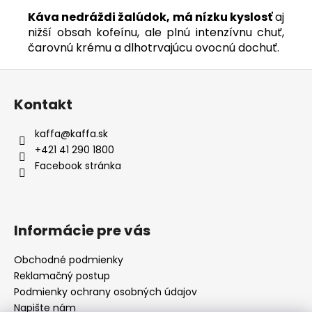
Káva nedráždi žalúdok, má nízku kyslosť
aj
nižší obsah kofeínu, ale plnú intenzívnu chuť,
čarovnú krému a dlhotrvajúcu ovocnú dochuť.
Z
á
Kontakt
p
a
kaffa
@
kaffa.sk
t
+421 41 290 1800
í
Facebook stránka
Informácie pre vás
Obchodné podmienky
Reklamačný postup
Podmienky ochrany osobných údajov
Napište nám