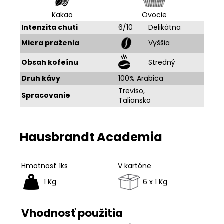
Kakao
Ovocie
Intenzita chuti
6/10
Delikátna
Miera praženia
Vyššia
Obsah kofeínu
Stredný
Druh kávy
100% Arabica
Treviso,
Spracovanie
Taliansko
Hausbrandt Academia
Hmotnosť 1ks
V kartóne
1 Kg
6 x 1 Kg
Vhodnosť použitia