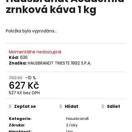
č
je
zrnková káva 1 kg
0,0
u
z
j
5
e
hvězdiček.
m
Položka byla vyprodána…
e
MOKATE
Momentálne nedostupné
2IN1
Kód:
636
XXL
Značka:
HAUSBRANDT TRIESTE 1892 S.P.A.
24
KS
702 Kč
–10 %
133
627 Kč
Kč
527 Kč bez DPH
Měrná
cena:
Zeptat se
Hlídat
Sdílet
Kategorie
:
Hausbrandt
Záruka
:
2 roky
Hmotnost
:
1 kg