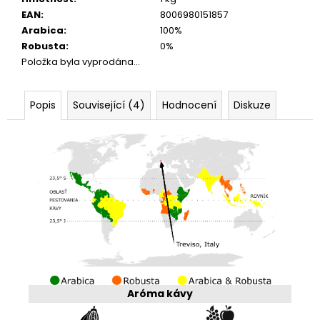
EAN
:
8006980151857
Arabica
:
100%
Robusta
:
0%
Položka byla vyprodána…
Popis
Související (4)
Hodnocení
Diskuze
Aróma kávy