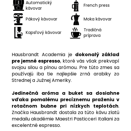
Automatický
French press
kávovar
Pákový kávovar
Moka kávovar
Tradičná
Kapsľový kávovar
príprava
Hausbrandt Academia je
dokonalý základ
pre jemné espresso
, ktoré vás však prekvapí
svojou silou a plnou arómou. Pre túto zmes sa
používajú iba tie najlepšie zrná arabiky zo
Strednej a Južnej Ameriky.
Jedinečná aróma a buket sa dosiahne
vďaka pomalému precíznemu praženiu v
rotačnom bubne pri nízkych teplotách
.
Značka Hausbrandt dostala za túto kávu zlatú
medailu akadémie Maestri Pasticceri Italiani za
excelentné espresso.