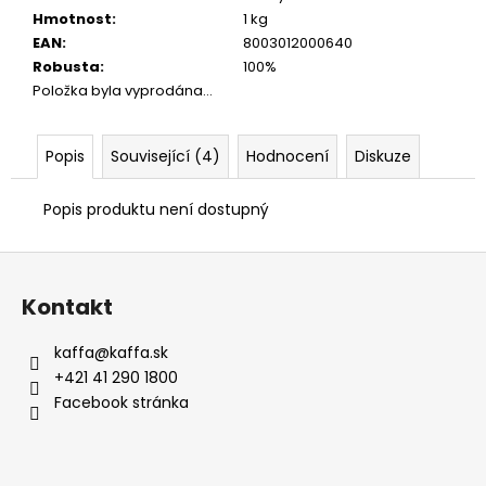
Hmotnost
:
1 kg
EAN
:
8003012000640
Robusta
:
100%
Položka byla vyprodána…
Popis
Související (4)
Hodnocení
Diskuze
Popis produktu není dostupný
Z
á
Kontakt
p
a
kaffa
@
kaffa.sk
t
+421 41 290 1800
í
Facebook stránka