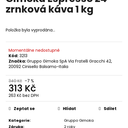
č
je
zrnková káva 1 kg
0,0
u
z
j
5
e
hvězdiček.
m
Položka byla vyprodána…
e
KAFFA
Momentálne nedostupné
COFFEE
Kód:
3213
ETHIOPIA
Značka:
Gruppo Gimoka SpA Via Fratelli Gracchi 42,
ZRNKOVÁ
20092 Cinisello Balsamo-Italia
KÁVA
1
KG
340 Kč
–7 %
313 Kč
433
Kč
Původně:
263 Kč bez DPH
460
Měrná
Kč
cena:
Zeptat se
Hlídat
Sdílet
Kategorie
:
Gruppo Gimoka
Záruka
:
2 roky