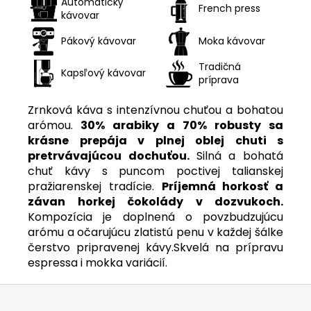
Automatický
French press
kávovar
Pákový kávovar
Moka kávovar
Tradičná
Kapsľový kávovar
príprava
Zrnková káva s intenzívnou chuťou a bohatou
arómou.
30% arabiky a 70% robusty sa
krásne prepája v plnej oblej chuti s
pretrvávajúcou dochuťou.
Silná a bohatá
chuť kávy s puncom poctivej talianskej
pražiarenskej tradície.
Príjemná horkosť a
závan horkej čokolády v dozvukoch.
Kompozícia je doplnená o povzbudzujúcu
arómu a očarujúcu zlatistú penu v každej šálke
čerstvo pripravenej kávy.Skvelá na prípravu
espressa i mokka variácií.
Z
á