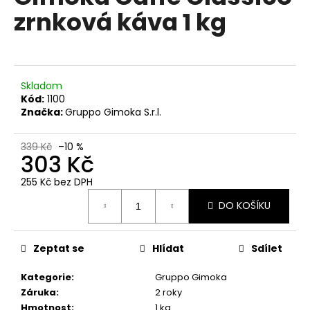
č
je
zrnková káva 1 kg
0,0
u
z
j
5
e
hvězdiček.
m
e
Skladom
Kód:
1100
Značka:
Gruppo Gimoka S.r.l.
LAVAZZA
CREMA
&
339 Kč
–10 %
GUSTO
303 Kč
DÓZA
MLETÁ
255 Kč bez DPH
KÁVA
Měrná
250
DO KOŠÍKU
cena:
G
133
Kč
Zeptat se
Hlídat
Sdílet
Původně:
145
Kategorie
:
Gruppo Gimoka
Kč
Záruka
:
2 roky
Hmotnost
:
1 kg