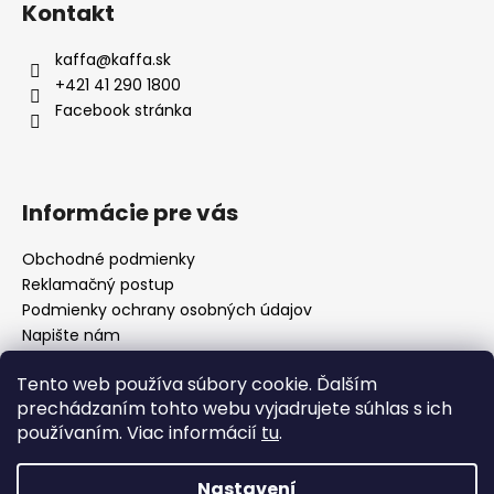
Kontakt
p
a
kaffa
@
kaffa.sk
t
+421 41 290 1800
í
Facebook stránka
Informácie pre vás
Obchodné podmienky
Reklamačný postup
Podmienky ochrany osobných údajov
Napište nám
Mapa serveru
Tento web používa súbory cookie. Ďalším
prechádzaním tohto webu vyjadrujete súhlas s ich
používaním. Viac informácií
tu
.
Odkaz
Nastavení