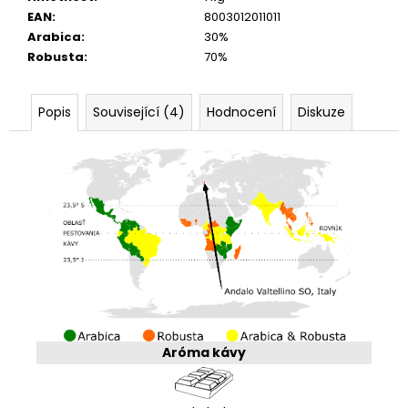
EAN
:
8003012011011
Arabica
:
30%
Robusta
:
70%
Popis
Související (4)
Hodnocení
Diskuze
Aróma kávy