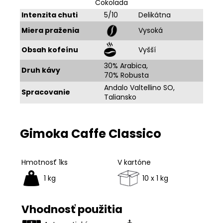
Cokolada
Intenzita chuti
5/10
Delikátna
Miera praženia
Vysoká
Obsah kofeínu
Vyšší
30% Arabica,
Druh kávy
70% Robusta
Andalo Valtellino SO,
Spracovanie
Taliansko
Gimoka Caffe Classico
Hmotnosť 1ks
V kartóne
1 kg
10 x 1 kg
Vhodnosť použitia