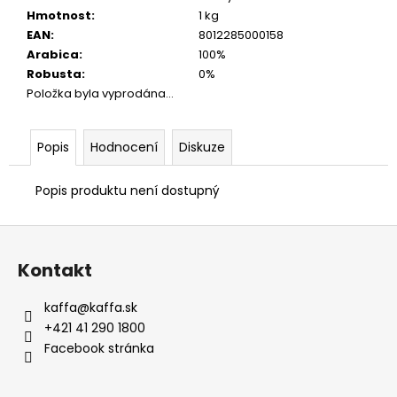
Hmotnost
:
1 kg
EAN
:
8012285000158
Arabica
:
100%
Robusta
:
0%
Položka byla vyprodána…
Popis
Hodnocení
Diskuze
Popis produktu není dostupný
Z
á
Kontakt
p
a
kaffa
@
kaffa.sk
t
+421 41 290 1800
í
Facebook stránka