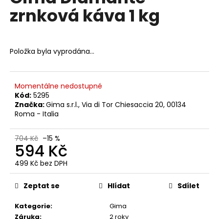
č
je
zrnková káva 1 kg
0,0
u
z
j
5
e
hvězdiček.
m
Položka byla vyprodána…
e
KIMBO
Momentálne nedostupné
ESPRESSO
Kód:
5295
BARISTA
Značka:
Gima s.r.l., Via di Tor Chiesaccia 20, 00134
1
Roma - Italia
KG
449
Kč
704 Kč
–15 %
594 Kč
Původně:
509
Kč
499 Kč bez DPH
Měrná
cena:
Zeptat se
Hlídat
Sdílet
Kategorie
:
Gima
Záruka
:
2 roky