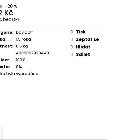
SUPER CREMA PREMIUM
č
–20 %
1KG
2 Kč
Kč bez DPH
č
ná
:
Tisk
gorie
:
Davidoff
ka
:
1.5 roka
Zeptat se
tnost
:
0.5 kg
Hlídat
4006067920448
Sdílet
ica
:
100%
usta
:
0%
žka byla vyprodána…