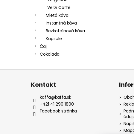
Verzi Caffé
Mletá káva
Instantná káva
Bezkofeínová káva
Kapsule
Čaj
Čokoláda
Z
á
Kontakt
Info
p
a
kaffa
@
kaffa.sk
Obch
t
+421 41 290 1800
Rekl
í
Facebook stránka
Podm
údaj
Napi
Mapa