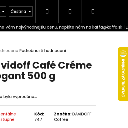
Hledat
Přihlášení
Nákupní
Doprava
K
Čeština
košík
rné
odnoceno
Podrobnosti hodnocení
cení
vidoff Café Créme
ktu
egant 500 g
ček.
ka byla vyprodána…
Následující
entálne
Kód:
Značka:
DAVIDOFF
stupné
747
Coffee