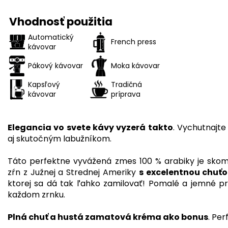
Vhodnosť použitia
Automatický
French press
kávovar
Pákový kávovar
Moka kávovar
Kapsľový
Tradičná
kávovar
príprava
Elegancia vo svete kávy vyzerá takto
. Vychutnajte
aj skutočným labužníkom.
Táto perfektne vyvážená zmes 100 % arabiky je skom
zŕn z Južnej a Strednej Ameriky
s excelentnou chuť
ktorej sa dá tak ľahko zamilovať! Pomalé a jemné pr
každom zrnku.
Plná chuť a hustá zamatová kréma ako bonus
. Pe