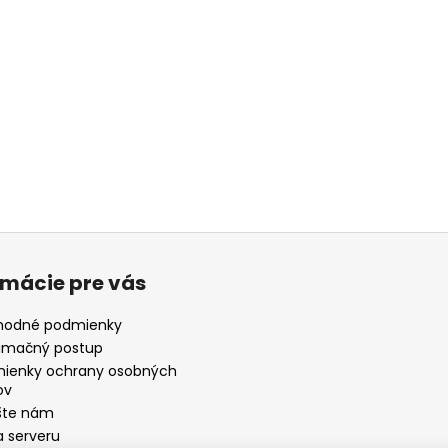
rmácie pre vás
odné podmienky
amačný postup
ienky ochrany osobných
ov
šte nám
 serveru