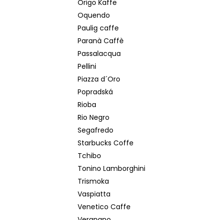
Origo Kaffe
Oquendo
Paulig caffe
Paranà Caffè
Passalacqua
Pellini
Piazza d´Oro
Popradská
Rioba
Rio Negro
Segafredo
Starbucks Coffe
Tchibo
Tonino Lamborghini
Trismoka
Vaspiatta
Venetico Caffe
Vergnano