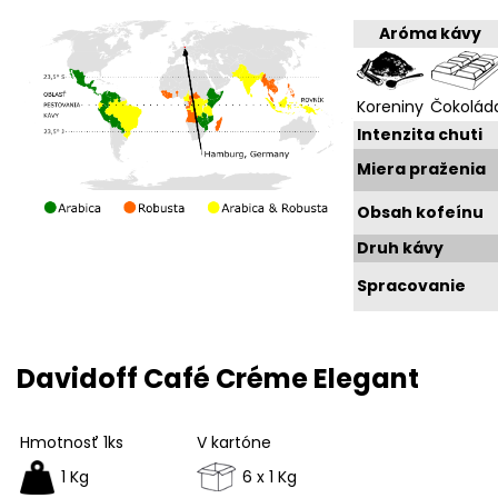
Aróma kávy
Koreniny
Čokolád
Intenzita chuti
Miera praženia
Obsah kofeínu
Druh kávy
Spracovanie
Davidoff Café Créme Elegant
Hmotnosť 1ks
V kartóne
1 Kg
6 x 1 Kg