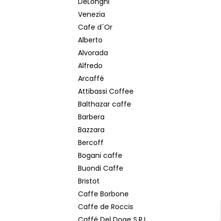
DeLonghi
CAFFE BORBONE CREMA CLASSICA
e
ZRNKOVÁ KÁVA 1 KG
Venezia
l
376 Kč
Cafe d´Or
Původně:
461 Kč
Alberto
Alvorada
Alfredo
Arcaffé
Attibassi Coffee
Balthazar caffe
Barbera
Bazzara
Bercoff
Bogani caffe
Buondi Caffe
Bristot
Caffe Borbone
Caffe de Roccis
Caffé Del Doge S.R.L.