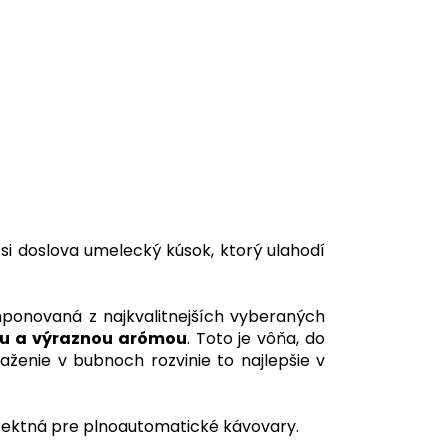
 si doslova umelecký kúsok, ktorý ulahodí
ponovaná z najkvalitnejších vyberaných
ou a výraznou arómou
. Toto je vôňa, do
aženie v bubnoch rozvinie to najlepšie v
rfektná pre plnoautomatické kávovary.