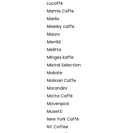
Lucaffé
Mamis Caffe
Marila
Maeley caffe
Mauro
Merrild
Melitta
Minges kaffe
Mistral Selection
Mokate
Molinari Caffe
Morandini
Motta Caffé
Mövenpick
Musetti
New York Caffé
NY Coffee