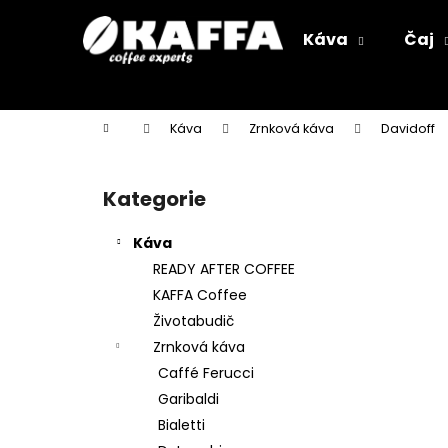
K
Přejít
na
o
Káva
Čaj
obsah
Zpět
Zpět
š
do
do
í
k
obchodu
obchodu
Domů
Káva
Zrnková káva
Davidoff
P
o
Kategorie
Přeskočit
s
kategorie
t
Káva
r
READY AFTER COFFEE
a
KAFFA Coffee
n
Životabudič
n
Zrnková káva
í
Caffé Ferucci
p
Garibaldi
a
Bialetti
n