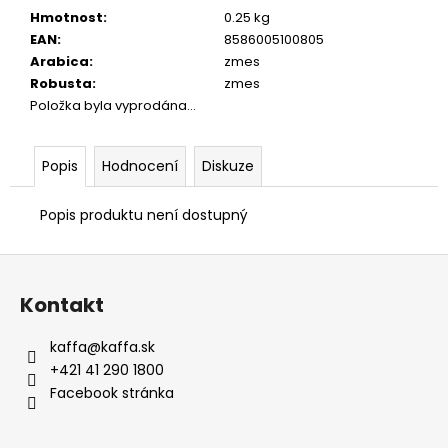
Hmotnost
:
0.25 kg
EAN
:
8586005100805
Arabica
:
zmes
Robusta
:
zmes
Položka byla vyprodána…
Popis
Hodnocení
Diskuze
Popis produktu není dostupný
Z
á
Kontakt
p
a
kaffa
@
kaffa.sk
t
+421 41 290 1800
í
Facebook stránka