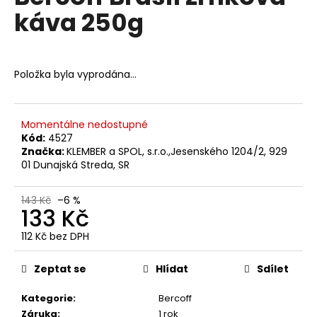
č
je
káva 250g
0,0
u
z
j
5
e
hvězdiček.
m
Položka byla vyprodána…
e
LAVAZZA
Momentálne nedostupné
ESPRESSO
Kód:
4527
CLASSICO
Značka:
KLEMBER a SPOL, s.r.o.,Jesenského 1204/2, 929
MAESTRO
01 Dunajská Streda, SR
PRE
NESPRESSO
10
143 Kč
–6 %
KS
133 Kč
85
Kč
112 Kč bez DPH
Původně:
Měrná
119
cena:
Zeptat se
Hlídat
Sdílet
Kč
Kategorie
:
Bercoff
Záruka
:
1 rok