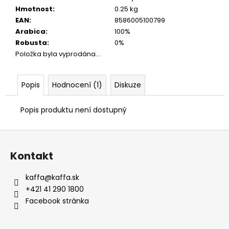
Hmotnost
:
0.25 kg
EAN
:
8586005100799
Arabica
:
100%
Robusta
:
0%
Položka byla vyprodána…
Popis
Hodnocení (1)
Diskuze
Popis produktu není dostupný
Z
á
Kontakt
p
a
kaffa
@
kaffa.sk
t
+421 41 290 1800
í
Facebook stránka