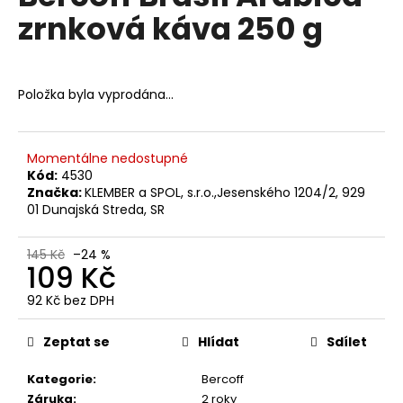
č
je
zrnková káva 250 g
5,0
u
z
j
5
e
hvězdiček.
m
Položka byla vyprodána…
e
TCHIBO
Momentálne nedostupné
CAFISSIMO
Kód:
4530
ESPRESSO
Značka:
KLEMBER a SPOL, s.r.o.,Jesenského 1204/2, 929
KRÄFTIG
01 Dunajská Streda, SR
10
KS
85
145 Kč
–24 %
109 Kč
Kč
Původně:
119
92 Kč bez DPH
Kč
Měrná
cena:
Zeptat se
Hlídat
Sdílet
Kategorie
:
Bercoff
Záruka
:
2 roky