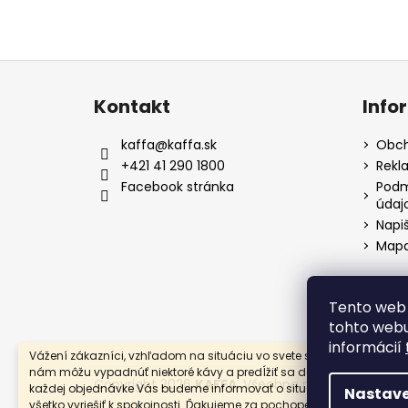
Z
á
Kontakt
Info
p
a
kaffa
@
kaffa.sk
Obch
t
+421 41 290 1800
Rekl
í
Facebook stránka
Podm
údaj
Napi
Mapa
Tento web 
tohto webu
informácií
Vážení zákazníci, vzhľadom na situáciu vo svete s vírusom COVID-
nám môžu vypadnúť niektoré kávy a predĺžiť sa doby dodania. Pri
Copyright 2026
KAFFA
. Všechna práva vyhrazena
každej objednávke Vás budeme informovať o situácii a snažiť sa
Nastave
všetko vyriešiť k spokojnosti. Ďakujeme za pochopenie.