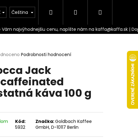
Hledat
Přihlášení
Nákupní
Doprava
K
Čeština
košík
rné
odnoceno
Podrobnosti hodnocení
cení
cca Jack
ktu
caffeinated
statná káva 100 g
ček.
adom
Kód:
Značka:
Goldbach Kaffee
Následující
5932
GmbH, D-10117 Berlin