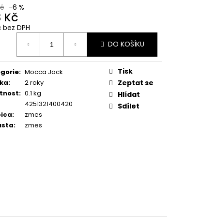
SUPER CREMA PREMIUM
Kč
–6 %
1KG
3 Kč
Kč bez DPH
Kč
ná
DO KOŠÍKU
:
Tisk
gorie
:
Mocca Jack
ka
:
2 roky
Zeptat se
tnost
:
0.1 kg
Hlídat
4251321400420
Sdílet
ica
:
zmes
usta
:
zmes