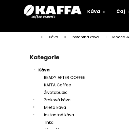
K
Přejít
na
o
Káva
Čaj
obsah
Zpět
Zpět
š
do
do
í
k
obchodu
obchodu
Domů
Káva
Instantná káva
Mocca J
P
o
Kategorie
Přeskočit
s
kategorie
t
Káva
r
READY AFTER COFFEE
a
KAFFA Coffee
n
Životabudič
n
Zrnková káva
í
Mletá káva
p
Instantná káva
a
Inka
n