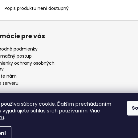
Popis produktu není dostupný
rmácie pre vás
odné podmienky
amačný postup
ienky ochrany osobných
ov
šte nám
 serveru
používa súbory cookie. Ďalším prechádzaním
S
Odkaz
 vyjadrujete súhlas s ich používaním. Viac
tu
.
19
.
ní