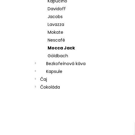
Kapučíno
MOKATE 2IN1 XXL 24 KS
e
Davidoff
133 Kč
l
Jacobs
Lavazza
Mokate
Nescafé
Mocca Jack
Göldbach
Bezkofeínová káva
Kapsule
Čaj
Čokoláda