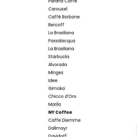
Paranà Caffè
MOKATE 2IN1 XXL 24 KS
Carousel
€5,50
Caffé Borbone
Bercoff
La Brasiliana
Passalacqua
La Brasiliana
Starbucks
Alvorada
Minges
Idee
Gimoka
Chicco d’Oro
Marila
NY Coffee
Caffe Diemme
Dallmayr
Davidoff