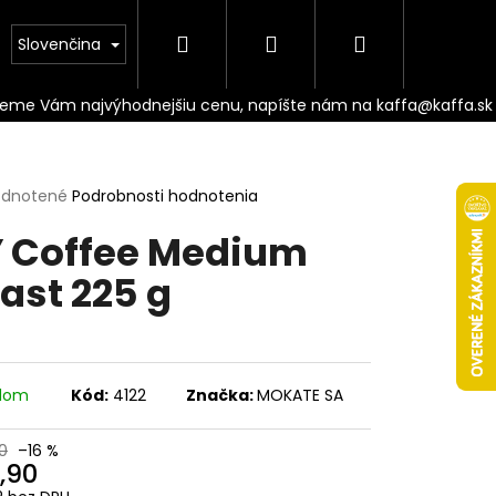
Hľadať
Prihlásenie
Nákupný
Doprava
Slovenčina
košík
erné
dnotené
Podrobnosti hodnotenia
tenie
 Coffee Medium
ktu
ast 225 g
ičiek.
adom
Kód:
4122
Značka:
MOKATE SA
Nasledujúce
0
–16 %
,90