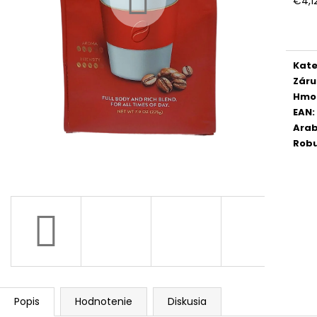
€4,1
MOKATE CAPPUCCINO PUMPKIN SPICE
KAFFA COFFEE 
Jedn
110 G
ZRNKOVÁ KÁVA 
cena
€1,99
€16,50
Pôvodne:
€2,99
Pôvodne:
€19
Kate
Záru
Hmo
EAN
:
Arab
Rob
Popis
Hodnotenie
Diskusia