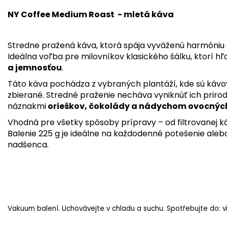
NY Coffee Medium Roast - mletá káva
Stredne pražená káva, ktorá spája vyváženú harmóniu a
Ideálna voľba pre milovníkov klasického šálku, ktorí h
a jemnosťou
.
Táto káva pochádza z vybraných plantáží, kde sú kávo
zbierané. Stredné praženie necháva vyniknúť ich pri
náznakmi
orieškov, čokolády a nádychom ovocných
Vhodná pre všetky spôsoby prípravy – od filtrovanej k
Balenie 225 g je ideálne na každodenné potešenie ale
nadšenca.
Vakuum balení. Uchovávejte v chladu a suchu. Spotřebujte do: vi