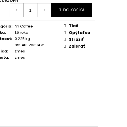
2 bez DPH
SUPER CREMA PREMIUM
otková
1KG
DO KOŠÍKA
:
Tlač
gória
:
NY Coffee
ka
:
1,5 roka
Opýtať sa
tnosť
:
0.225 kg
Strážiť
8594002839475
Zdieľať
ica
:
zmes
usta
:
zmes