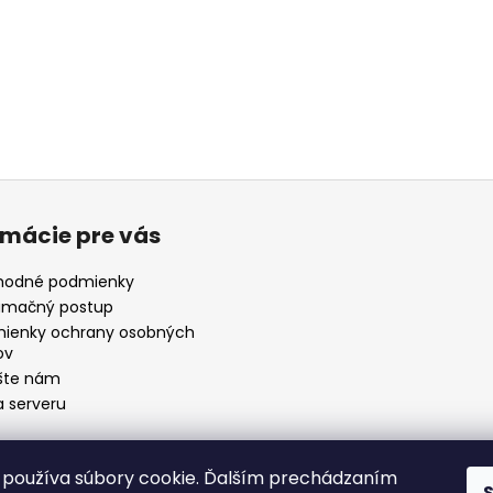
rmácie pre vás
odné podmienky
amačný postup
ienky ochrany osobných
ov
šte nám
 serveru
používa súbory cookie. Ďalším prechádzaním