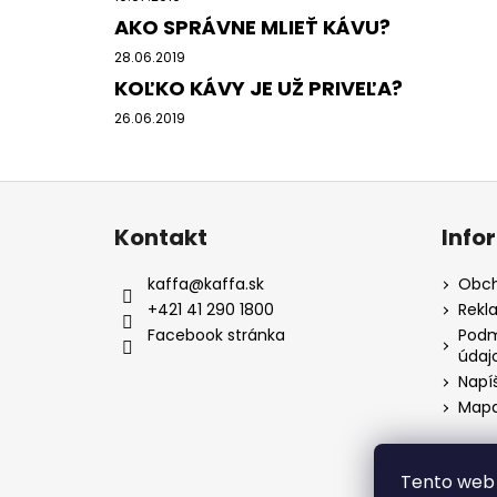
AKO SPRÁVNE MLIEŤ KÁVU?
28.06.2019
KOĽKO KÁVY JE UŽ PRIVEĽA?
26.06.2019
Z
á
Kontakt
Info
p
ä
kaffa
@
kaffa.sk
Obch
t
+421 41 290 1800
Rekl
i
Facebook stránka
Podm
údaj
e
Napí
Mapa
Tento web 