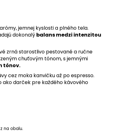
rómy, jemnej kyslosti a plného tela.
ľadajú dokonalý
balans medzi intenzitou
vé zrná starostlivo pestované a ručne
rodzeným chuťovým tónom, s jemnými
 tónov.
ávy cez moka kanvičku až po espresso.
bo ako darček pre každého kávového
z na obalu.