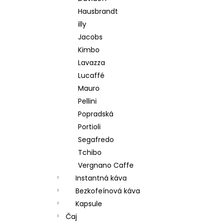
Hausbrandt
illy
Jacobs
Kimbo
Lavazza
Lucaffé
Mauro
Pellini
Popradská
Portioli
Segafredo
Tchibo
Vergnano Caffe
Instantná káva
Bezkofeínová káva
Kapsule
Čaj