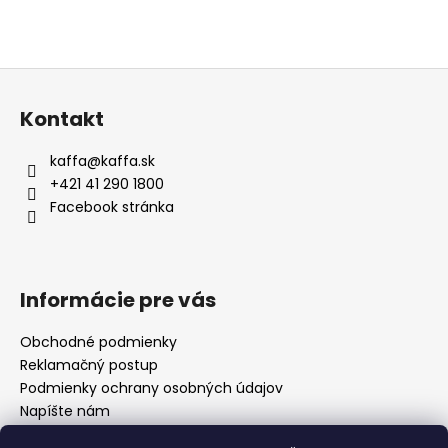
Z
á
Kontakt
p
ä
kaffa
@
kaffa.sk
t
+421 41 290 1800
i
Facebook stránka
e
Informácie pre vás
Obchodné podmienky
Reklamačný postup
Podmienky ochrany osobných údajov
Napíšte nám
Mapa serveru