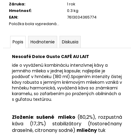
Záruka
:
1 rok
Hmotnosť
:
0.3 kg
EAN
:
7613034365774
Položka bola vypredaná…
Popis
Hodnotenie
Diskusia
Nescafé Dolce Gusto CAFÉ AU LAIT
ide o vyváženú kombináciu intenzívnej kávy a
jemného mlieka v jednej kapsule; najlepšie je
podávať v hrnčeku (180 ml).Spojením intenzity čistej
kávy robusta s jemným krémovým mliekom vzniká v
hrnčeku harmonická, vyvážená káva so známkami
karamelu, so zafarbením po pražených obilninách a
s guľatou textúrou.
Zloženie
:
sušené mlieko
(80,2%),
rozpustná
káva (17,3%) stabilizátory (fostorečnany
draselné, citronany sodné)
mliečny
tuk