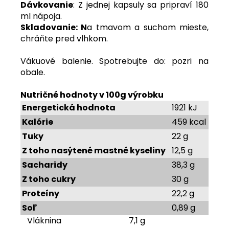
Dávkovanie
: Z jednej kapsuly sa pripraví 180
ml nápoja.
Skladovanie: N
a tmavom a suchom mieste,
chráňte pred vlhkom.
Vákuové balenie. Spotrebujte do: pozri na
obale.
Nutričné hodnoty v 100g výrobku
Energetická hodnota
1921 kJ
Kalórie
459 kcal
Tuky
22 g
Z toho nasýtené mastné kyseliny
12,5 g
Sacharidy
38,3 g
Z toho cukry
30 g
Proteíny
22,2 g
Soľ
0,89 g
Vláknina 7,1 g