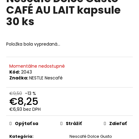
č
je
CAFÉ AU LAIT kapsule
0,0
a
z
m
30 ks
5
e
hviezdičiek.
MOLINARI
Položka bola vypredaná…
CAFFÉ
ESPRESSO
TRADIZIONE
ORO
ZRNKOVÁ
Momentálne nedostupné
KÁVA
Kód:
2043
1
Značka:
NESTLE Nescafé
KG
€21,90
€9,50
–13 %
Pôvodne:
€8,25
€28
€6,93 bez DPH
Jednotková
cena:
Opýtať sa
Strážiť
Zdieľať
Kategória
:
Nescafé Dolce Gusto