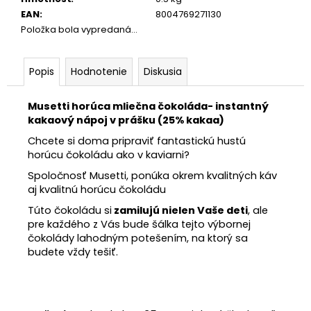
EAN
:
8004769271130
Položka bola vypredaná…
Popis
Hodnotenie
Diskusia
Musetti horúca mliečna čokoláda- instantný
kakaový nápoj v prášku (25% kakaa)
Chcete si doma pripraviť fantastickú hustú
horúcu čokoládu ako v kaviarni?
Spoločnosť Musetti, ponúka okrem kvalitných káv
aj kvalitnú horúcu čokoládu
Túto čokoládu si
zamilujú nielen Vaše deti
, ale
pre každého z Vás bude šálka tejto výbornej
čokolády lahodným potešením, na ktorý sa
budete vždy tešiť.