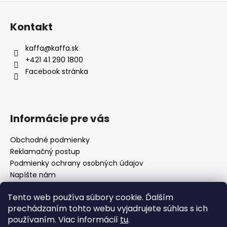
Z
á
Kontakt
p
ä
kaffa
@
kaffa.sk
t
+421 41 290 1800
i
Facebook stránka
e
Informácie pre vás
Obchodné podmienky
Reklamačný postup
Podmienky ochrany osobných údajov
Napíšte nám
Mapa serveru
Tento web používa súbory cookie. Ďalším
prechádzaním tohto webu vyjadrujete súhlas s ich
používaním. Viac informácií
tu
.