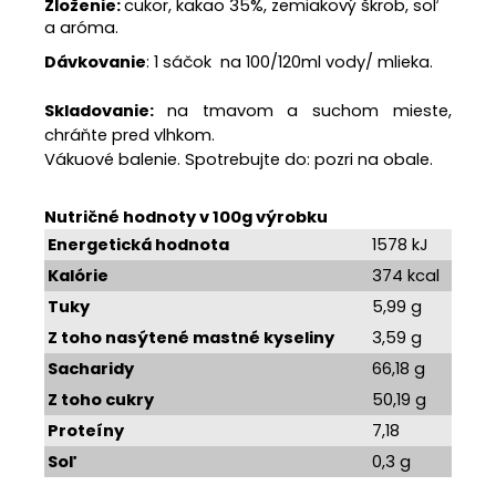
Zloženie:
cukor, kakao 35%, zemiakový škrob, soľ
a aróma.
Dávkovanie
: 1 sáčok na 100/120ml vody/ mlieka.
Skladovanie:
na tmavom a suchom mieste,
chráňte pred vlhkom.
Vákuové balenie. Spotrebujte do: pozri na obale.
Nutričné hodnoty v 100g výrobku
Energetická hodnota
1578 kJ
Kalórie
374 kcal
Tuky
5,99 g
Z toho nasýtené mastné kyseliny
3,59 g
Sacharidy
66,18 g
Z toho cukry
50,19 g
Proteíny
7,18
Soľ
0,3 g