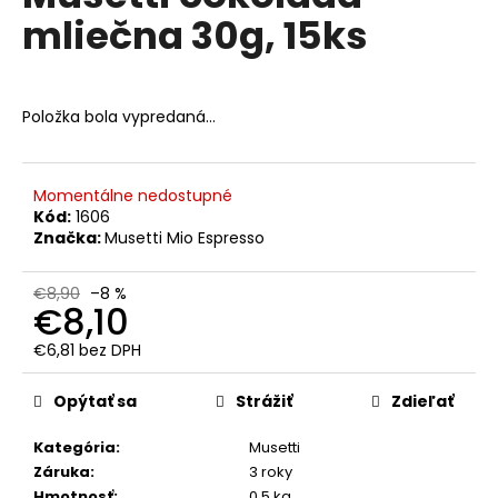
č
je
mliečna 30g, 15ks
0,0
a
z
m
5
e
hviezdičiek.
Položka bola vypredaná…
MOLINARI
CAFFÉ
ESPRESSO
Momentálne nedostupné
TRADIZIONE
ORO
Kód:
1606
ZRNKOVÁ
Značka:
Musetti Mio Espresso
KÁVA
1
KG
€8,90
–8 %
€8,10
€21,90
Pôvodne:
€6,81 bez DPH
€28
Jednotková
cena:
Opýtať sa
Strážiť
Zdieľať
Kategória
:
Musetti
Záruka
:
3 roky
Hmotnosť
:
0.5 kg