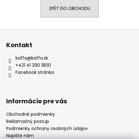
a
ZPĚT DO OBCHODU
j
í
t
Z
?
á
Kontakt
p
a
kaffa
@
kaffa.sk
t
+421 41 290 1800
í
HLEDAT
Facebook stránka
D
Informácie pre vás
o
p
Obchodné podmienky
o
Reklamačný postup
r
Podmienky ochrany osobných údajov
u
Napište nám