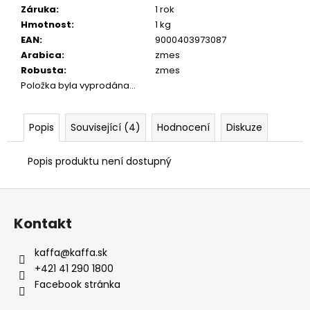
Záruka
:
1 rok
Hmotnost
:
1 kg
EAN
:
9000403973087
Arabica
:
zmes
Robusta
:
zmes
Položka byla vyprodána…
Popis
Související (4)
Hodnocení
Diskuze
Popis produktu není dostupný
Z
á
Kontakt
p
a
kaffa
@
kaffa.sk
t
+421 41 290 1800
í
Facebook stránka