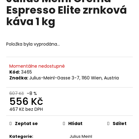
č
je
Espresso Elite zrnková
0,0
u
z
j
káva 1 kg
5
e
hvězdiček.
m
e
Položka byla vyprodána…
SEGAFREDO
ESPRESSO
CASA
Momentálne nedostupné
MLETÁ
Kód:
3465
KÁVA
Značka:
Julius-Meinl-Gasse 3-7, 1160 Wien, Austria
250
G
99
607 Kč
–8 %
556 Kč
Kč
Původně:
121
467 Kč bez DPH
Kč
Měrná
cena:
Zeptat se
Hlídat
Sdílet
Kategorie
:
Julius Meinl