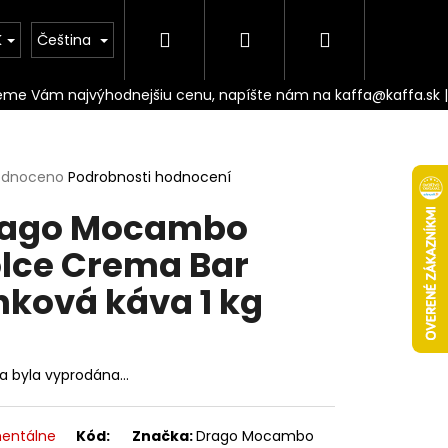
Hledat
Přihlášení
Nákupní
Doprava
K
Čeština
košík
rné
odnoceno
Podrobnosti hodnocení
cení
rago Mocambo
ktu
lce Crema Bar
nková káva 1 kg
ček.
ka byla vyprodána…
Následující
entálne
Kód:
Značka:
Drago Mocambo