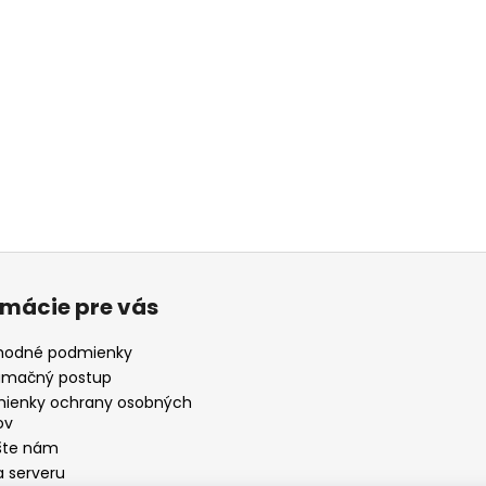
rmácie pre vás
odné podmienky
amačný postup
ienky ochrany osobných
ov
šte nám
 serveru