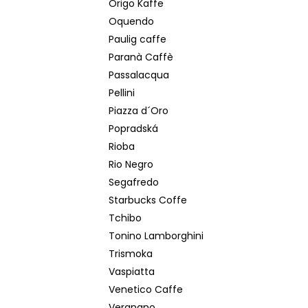
Origo Kaffe
Oquendo
Paulig caffe
Paranà Caffè
Passalacqua
Pellini
Piazza d´Oro
Popradská
Rioba
Rio Negro
Segafredo
Starbucks Coffe
Tchibo
Tonino Lamborghini
Trismoka
Vaspiatta
Venetico Caffe
Vergnano