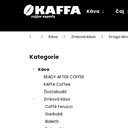
K
Přejít
na
o
Káva
Čaj
obsah
Zpět
Zpět
š
do
do
í
k
obchodu
obchodu
Domů
Káva
Zrnková káva
Drago M
P
o
Kategorie
Přeskočit
s
kategorie
t
Káva
r
READY AFTER COFFEE
a
KAFFA Coffee
n
Životabudič
n
Zrnková káva
í
Caffé Ferucci
p
Garibaldi
a
Bialetti
n