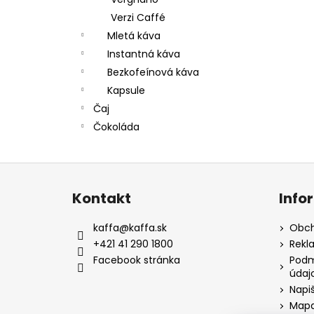
Verzi Caffé
Mletá káva
Instantná káva
Bezkofeínová káva
Kapsule
Čaj
Čokoláda
Z
á
Kontakt
Info
p
a
kaffa
@
kaffa.sk
Obch
t
+421 41 290 1800
Rekl
í
Facebook stránka
Podm
údaj
Napi
Mapa