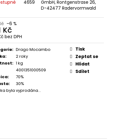
SUPER CREMA PREMIUM
stupné
4659
GmbH, Rontgenstrase 26,
1KG
D-42477 Radervormwald
č
Kč
–6 %
1 Kč
Kč bez DPH
ná
:
Tisk
gorie
:
Drago Mocambo
ka
:
2 roky
Zeptat se
tnost
:
1 kg
Hlídat
4001351000509
Sdílet
ica
:
70%
usta
:
30%
žka byla vyprodána…