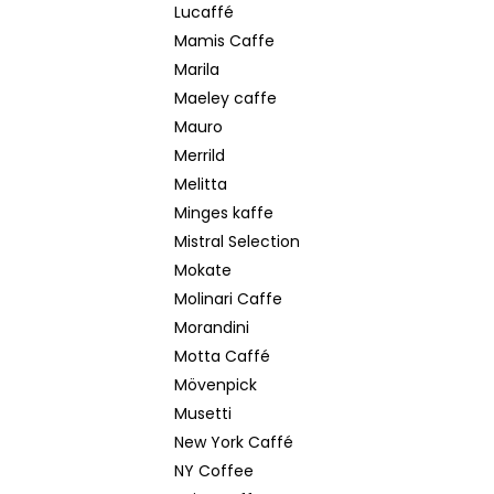
Lucaffé
Mamis Caffe
Marila
Maeley caffe
Mauro
Merrild
Melitta
Minges kaffe
Mistral Selection
Mokate
Molinari Caffe
Morandini
Motta Caffé
Mövenpick
Musetti
New York Caffé
NY Coffee