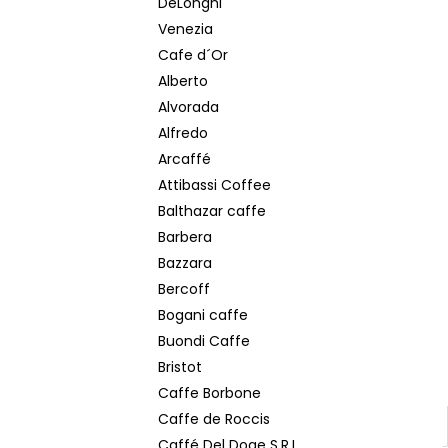
DeLonghi
CAFFE BORBONE CREMA CLASSICA
e
ZRNKOVÁ KÁVA 1 KG
Venezia
l
376 Kč
Cafe d´Or
Původně:
461 Kč
Alberto
Alvorada
Alfredo
Arcaffé
Attibassi Coffee
Balthazar caffe
Barbera
Bazzara
Bercoff
Bogani caffe
Buondi Caffe
Bristot
Caffe Borbone
Caffe de Roccis
Caffé Del Doge S.R.L.