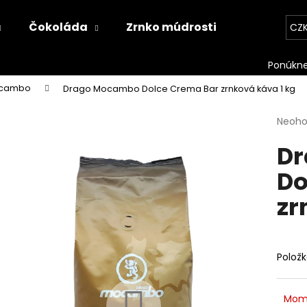
Čokoláda
Zrnko múdrosti
Kontakt
CZ
Co potřebujete najít?
ocambo
Drago Mocambo Dolce Crema Bar zrnková káva 1 kg
Průmě
Neoh
HLEDAT
hodno
D
produ
je
Do
0,0
Doporučujeme
z
zr
5
hvězdi
Polož
Mom