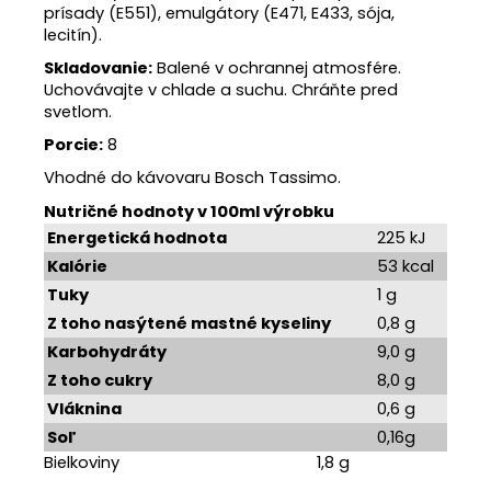
prísady (E551), emulgátory (E471, E433, sója,
lecitín).
Skladovanie:
Balené v ochrannej atmosfére.
Uchovávajte v chlade a suchu. Chráňte pred
svetlom.
Porcie:
8
Vhodné do kávovaru Bosch Tassimo.
Nutričné hodnoty v 100ml výrobku
Energetická hodnota
225 kJ
Kalórie
53 kcal
Tuky
1 g
Z toho nasýtené mastné kyseliny
0,8 g
Karbohydráty
9,0 g
Z toho cukry
8,0 g
Vláknina
0,6 g
Soľ
0,16g
Bielkoviny 1,8 g