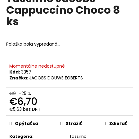
č
je
Cappuccino Choco 8
0,0
a
z
m
ks
5
e
hviezdičiek.
MOLINARI
Položka bola vypredaná…
CAFFÉ
ESPRESSO
TRADIZIONE
ORO
ZRNKOVÁ
Momentálne nedostupné
KÁVA
Kód:
3357
1
Značka:
JACOBS DOUWE EGBERTS
KG
€21,90
€9
–25 %
Pôvodne:
€6,70
€28
€5,63 bez DPH
Jednotková
cena:
Opýtať sa
Strážiť
Zdieľať
Kategória
:
Tassimo