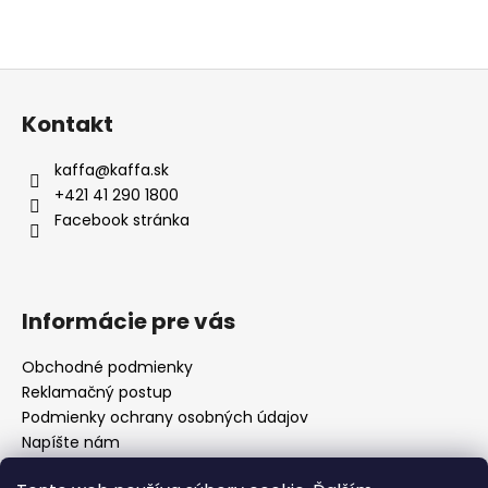
Z
á
Kontakt
p
ä
kaffa
@
kaffa.sk
t
+421 41 290 1800
i
Facebook stránka
e
Informácie pre vás
Obchodné podmienky
Reklamačný postup
Podmienky ochrany osobných údajov
Napíšte nám
Mapa serveru