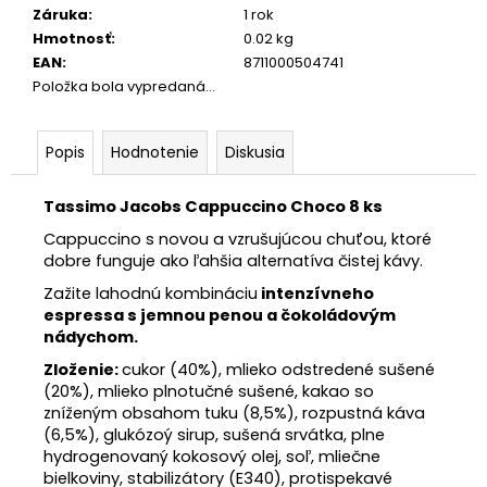
Záruka
:
1 rok
Hmotnosť
:
0.02 kg
EAN
:
8711000504741
Položka bola vypredaná…
Popis
Hodnotenie
Diskusia
Tassimo Jacobs Cappuccino Choco 8 ks
Cappuccino s novou a vzrušujúcou chuťou, ktoré
dobre funguje ako ľahšia alternatíva čistej kávy.
Zažite lahodnú kombináciu
intenzívneho
espressa s jemnou penou a čokoládovým
nádychom.
Zloženie:
cukor (40%), mlieko odstredené sušené
(20%), mlieko plnotučné sušené, kakao so
zníženým obsahom tuku (8,5%), rozpustná káva
(6,5%), glukózoý sirup, sušená srvátka, plne
hydrogenovaný kokosový olej, soľ, mliečne
bielkoviny, stabilizátory (E340), protispekavé