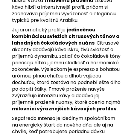
dúšku. Vďaka
tmavému praženiu
získava
káva hlbší a intenzívnejší profil, pričom si
zachováva príjemnú vyváženosť a eleganciu
typickú pre kvalitnú Arabiku.
Jej aromatický profil je
jedinečnou
kombináciou sviežich citrusových tónov a
lahodných čokoládových nuáns
. Citrusové
akcenty dodávajú káve iskru, živú sviežosť a
príjemnú dynamiku, zatiaľ čo čokoládové tóny
prinášajú hĺbku, jemnú sladkosť a harmonické
zakončenie. Výsledkom je espresso s bohatou
arómou, plnou chuťou a dlhotrvajúcou
dochuťou, ktorá zostáva na podnebí ešte dlho
po dopití šálky. Tmavé praženie navyše
zvýrazňuje intenzitu kávy a dodáva jej
príjemné pražené nuansy, ktoré ocenia najmä
milovníci výraznejších kávových profilov
.
Segafredo Intenso je ideálnym spoločníkom
na energický štart do nového dňa, ale aj na
chvíle, keď potrebujete poriadnu dávku