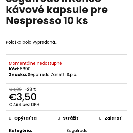
č
je
kávové kapsule pre
0,0
a
z
m
Nespresso 10 ks
5
e
hviezdičiek.
MAURO
Položka bola vypredaná…
ESPRESSO
PIENO
ZRNKOVÁ
KÁVA
1
Momentálne nedostupné
KG
Kód:
5890
Značka:
Segafredo Zanetti S.p.a.
€17,90
Pôvodne:
€19
€4,90
–28 %
€3,50
€2,94 bez DPH
Jednotková
cena:
Opýtať sa
Strážiť
Zdieľať
Kategória
:
Segafredo