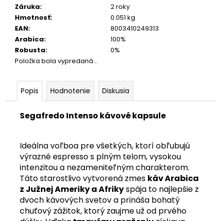
Záruka
:
2 roky
Hmotnosť
:
0.051 kg
EAN
:
8003410249313
Arabica
:
100%
Robusta
:
0%
Položka bola vypredaná…
Popis
Hodnotenie
Diskusia
Segafredo Intenso kávové kapsule
Ideálna voľboa pre všetkých, ktorí obľubujú
výrazné espresso s plným telom, vysokou
intenzitou a nezameniteľným charakterom.
Táto starostlivo vytvorená zmes
káv Arabica
z Južnej Ameriky a Afriky
spája to najlepšie z
dvoch kávových svetov a prináša bohatý
chuťový zážitok, ktorý zaujme už od prvého