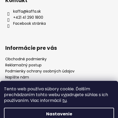
Kontakt
p
ä
kaffa
@
kaffa.sk
t
+421 41 290 1800
i
Facebook stránka
e
Informácie pre vás
Obchodné podmienky
Reklamačný postup
Podmienky ochrany osobných údajov
Napíšte nám
Mapa serveru
Tento web používa súbory cookie. Ďalším
prechádzaním tohto webu vyjadrujete súhlas s ich
používaním. Viac informácií
tu
.
Odkaz
Nastavenie