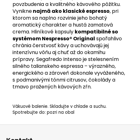
povzbudenia a kvalitného kávového pôžitku.
Vynikne
najmä ako klasické espresso
, pri
ktorom sa naplno rozvinie jeho bohatý
aromatický charakter a hustá zamatová
crema. Hliníkové kapsuly
kompatibilné so
systémom Nespresso® Original
spoľahlivo
chránia čerstvosť kávy a uchovávajú jej
intenzívnu vôňu aj chuť až do okamihu
prípravy. Segafredo Intenso je stelesnením
silného talianskeho espressa – výrazného,
energického a zároveň dokonale vyváženého,
s podmanivými tónmi citrusov, čokolády a
tmavo pražených kávových zŕn.
Vákuové balenie. Skladujte v chlade a suchu.
Spotrebujte do: pozri na obal
Z
á