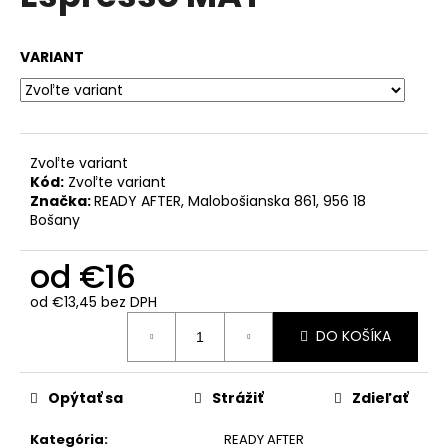
č
je
0,0
a
z
m
VARIANT
5
e
hviezdičiek.
LAVAZZA
ESPRESSO
CREMA
Zvoľte variant
E
Kód:
Zvoľte variant
GUSTO
Značka:
READY AFTER, Malobošianska 861, 956 18
FORTE
Bošany
MLETÁ
KÁVA
250
od
€16
G
od
€13,45
bez DPH
€6,20
Jednotková
Pôvodne:
DO KOŠÍKA
cena:
€9,90
Opýtať sa
Strážiť
Zdieľať
Kategória
:
READY AFTER