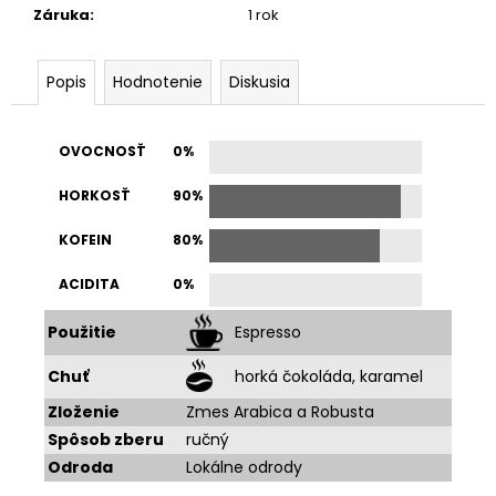
Záruka
:
1 rok
Popis
Hodnotenie
Diskusia
OVOCNOSŤ
0%
HORKOSŤ
90%
KOFEIN
80%
ACIDITA
0%
Použitie
Espresso
Chuť
horká čokoláda, karamel
Zloženie
Zmes Arabica a Robusta
Spôsob zberu
ručný
Odroda
Lokálne odrody