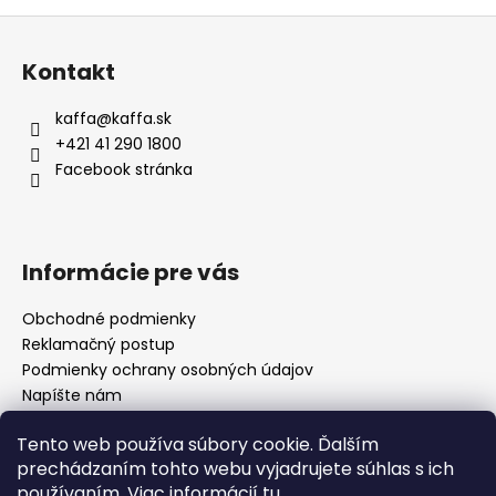
Z
á
Kontakt
p
ä
kaffa
@
kaffa.sk
t
+421 41 290 1800
i
Facebook stránka
e
Informácie pre vás
Obchodné podmienky
Reklamačný postup
Podmienky ochrany osobných údajov
Napíšte nám
Mapa serveru
Tento web používa súbory cookie. Ďalším
prechádzaním tohto webu vyjadrujete súhlas s ich
používaním. Viac informácií
tu
.