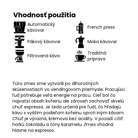
Vhodnosť použitia
Automatický
French press
kávovar
Pákový kávovar
Moka kávovar
Tradičná
Filtrovaná káva
príprava
Túto zmes sme vytvorili po dlhoročných
skúsenostiach vo vendingovom priemysle. Pracujúci
ľud potrebuje veľa energie na prácu. Cieľ bol čo
najvačsí obsah kofeinu ale zároveň zachovať skvelú
chuť espressa. Je teda určená pre ľudí, čo hľadajú
kávu s vyšším podieľom kofeinu oproti iným kávam.
Chuť je výrazná, krémova bez acidity. V pozadí cítiť
horkú čokoládu a tóny karamelu. Zmes vhodná
hlavne na espresso.