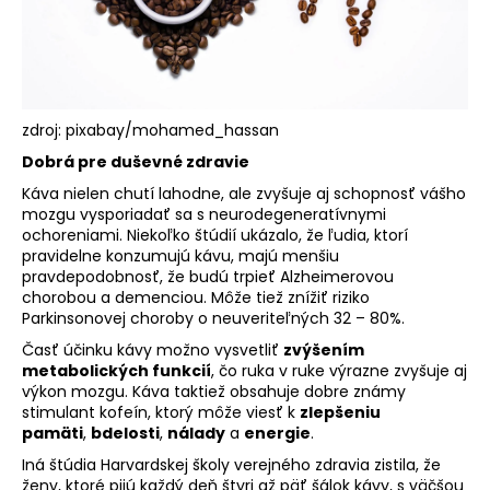
zdroj: pixabay/mohamed_hassan
Dobrá pre duševné zdravie
Káva nielen chutí lahodne, ale zvyšuje aj schopnosť vášho
mozgu vysporiadať sa s neurodegeneratívnymi
ochoreniami. Niekoľko štúdií ukázalo, že ľudia, ktorí
pravidelne konzumujú kávu, majú menšiu
pravdepodobnosť, že budú trpieť Alzheimerovou
chorobou a demenciou. Môže tiež
znížiť riziko
Parkinsonovej choroby
o neuveriteľných 32 – 80%.
Časť účinku kávy možno vysvetliť
zvýšením
metabolických funkcií
, čo ruka v ruke výrazne zvyšuje aj
výkon mozgu. Káva taktiež obsahuje dobre známy
stimulant kofeín, ktorý môže viesť k
zlepšeniu
pamäti
,
bdelosti
,
nálady
a
energie
.
Iná štúdia
Harvardskej školy verejného zdravia
zistila, že
ženy, ktoré pijú každý deň štyri až päť šálok kávy, s väčšou