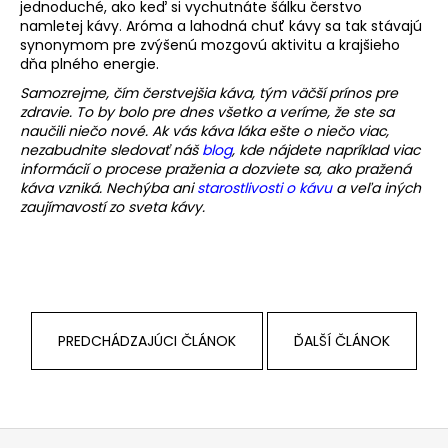
jednoduché, ako keď si vychutnáte šálku čerstvo
namletej kávy. Aróma a lahodná chuť kávy sa tak stávajú
synonymom pre zvýšenú mozgovú aktivitu a krajšieho
dňa plného energie.
Samozrejme, čím čerstvejšia káva, tým väčší prínos pre
zdravie. To by bolo pre dnes všetko a veríme, že ste sa
naučili niečo nové. Ak vás káva láka ešte o niečo viac,
nezabudnite sledovať náš
blog
, kde nájdete napríklad viac
informácií o procese praženia a dozviete sa, ako pražená
káva vzniká. Nechýba ani
starostlivosti o kávu
a veľa iných
zaujímavostí zo sveta kávy.
PREDCHÁDZAJÚCI ČLÁNOK
ĎALŠÍ ČLÁNOK
Z