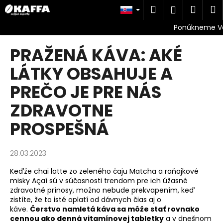
K
Prejsť
Hľadať
Náku
M
Prihlásen
na
o
obsah
Späť
Späť
košík
š
í
PRAŽENÁ KÁVA: AKÉ
Č
k
o
LÁTKY OBSAHUJE A
p
PREČO JE PRE NÁS
o
t
ZDRAVOTNE
r
PROSPEŠNÁ
e
b
28.03.2023
u
j
Keďže chai latte zo zeleného čaju Matcha a raňajkové
misky Açaí sú v súčasnosti trendom pre ich úžasné
e
zdravotné prínosy, možno nebude prekvapením, keď
t
zistíte, že to isté oplatí od dávnych čias aj o
e
káve.
Čerstvo namletá káva sa môže stať rovnako
cennou ako denná vitamínovej tabletky
a v dnešnom
n