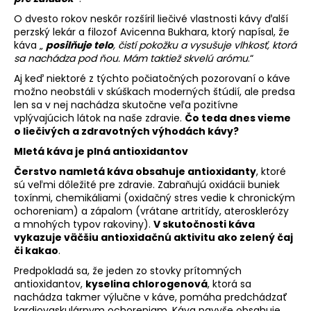
č
a
O dvesto rokov neskôr rozšíril liečivé vlastnosti kávy ďalší
m
perzský lekár a filozof Avicenna Bukhara, ktorý napísal, že
e
káva „
posilňuje telo
, čistí pokožku a vysušuje vlhkosť, ktorá
sa nachádza pod ňou. Mám taktiež skvelú arómu
.“
Aj keď niektoré z týchto počiatočných pozorovaní o káve
LAVAZZA
možno neobstáli v skúškach moderných štúdií, ale predsa
CREMA
len sa v nej nachádza skutočne veľa pozitívne
&
vplývajúcich látok na naše zdravie.
Čo teda dnes vieme
GUSTO
o liečivých a zdravotných výhodách kávy?
DÓZA
MLETÁ
Mletá káva je plná antioxidantov
KÁVA
250
Čerstvo namletá káva obsahuje antioxidanty
, ktoré
G
sú veľmi dôležité pre zdravie. Zabraňujú oxidácii buniek
toxínmi, chemikáliami (oxidačný stres vedie k chronickým
€5,50
ochoreniam) a zápalom (vrátane artritídy, aterosklerózy
Pôvodne:
€6
a mnohých typov rakoviny).
V skutočnosti káva
vykazuje väčšiu antioxidačnú aktivitu ako zelený čaj
či kakao
.
Predpokladá sa, že jeden zo stovky prítomných
antioxidantov,
kyselina chlorogenová
, ktorá sa
nachádza takmer výlučne v káve, pomáha predchádzať
kardiovaskulárnym ochoreniam. Káva navyše obsahuje