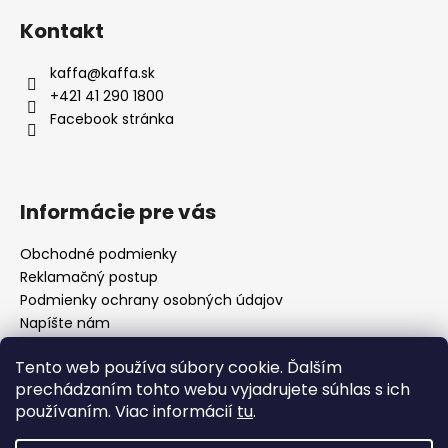
á
Kontakt
p
ä
kaffa
@
kaffa.sk
t
+421 41 290 1800
i
Facebook stránka
e
Informácie pre vás
Obchodné podmienky
Reklamačný postup
Podmienky ochrany osobných údajov
Napíšte nám
Mapa serveru
Tento web používa súbory cookie. Ďalším
prechádzaním tohto webu vyjadrujete súhlas s ich
používaním. Viac informácií
tu
.
Odkaz