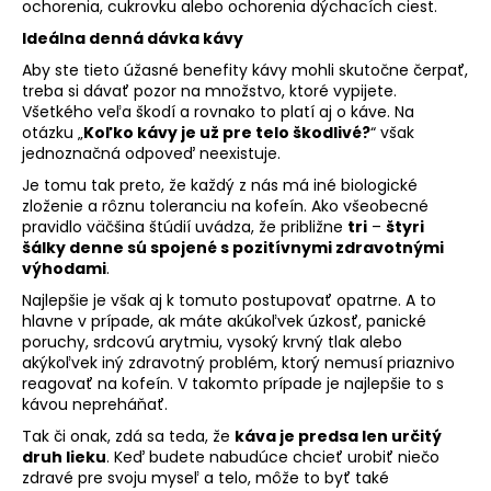
ochorenia, cukrovku alebo ochorenia dýchacích ciest.
Ideálna denná dávka kávy
Aby ste tieto úžasné benefity kávy mohli skutočne čerpať,
treba si dávať pozor na množstvo, ktoré vypijete.
Všetkého veľa škodí a rovnako to platí aj o káve. Na
otázku „
Koľko kávy je už pre telo škodlivé?
“ však
jednoznačná odpoveď neexistuje.
Je tomu tak preto, že každý z nás má iné biologické
zloženie a rôznu toleranciu na kofeín. Ako všeobecné
pravidlo väčšina štúdií uvádza, že približne
tri
–
štyri
šálky denne sú spojené s pozitívnymi zdravotnými
výhodami
.
Najlepšie je však aj k tomuto postupovať opatrne. A to
hlavne v prípade, ak máte akúkoľvek úzkosť, panické
poruchy, srdcovú arytmiu, vysoký krvný tlak alebo
akýkoľvek iný zdravotný problém, ktorý nemusí priaznivo
reagovať na kofeín. V takomto prípade je najlepšie to s
kávou nepreháňať.
Tak či onak, zdá sa teda, že
káva je predsa len určitý
druh lieku
. Keď budete nabudúce chcieť urobiť niečo
zdravé pre svoju myseľ a telo, môže to byť také