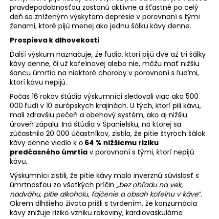
pravdepodobnosťou zostanú aktívne a šťastné po celý
deň so zníženým výskytom depresie v porovnaní s tými
ženami, ktoré pijú menej ako jednu šálku kávy denne.
Prospieva k dlhovekosti
Ďalší výskum naznačuje
, že ľudia, ktorí pijú dve až tri šálky
kávy denne, či už kofeínovej alebo nie, môžu mať nižšiu
šancu úmrtia na niektoré choroby v porovnaní s ľuďmi,
ktorí kávu nepijú.
Počas 16 rokov štúdia výskumníci sledovali viac ako 500
000 ľudí v 10 európskych krajinách. U tých, ktorí pili kávu,
mali zdravšiu pečeň a obehový systém, ako aj nižšiu
úroveň zápalu. Iná
štúdia v Španielsku
, na ktorej sa
zúčastnilo 20 000 účastníkov, zistila, že pitie štyroch šálok
kávy denne viedlo k o
64 % nižšiemu riziku
predčasného úmrtia
v porovnaní s tými, ktorí nepijú
kávu.
Výskumníci zistili, že pitie kávy malo inverznú súvislosť s
úmrtnosťou zo všetkých príčin
„bez ohľadu na vek,
nadváhu, pitie alkoholu, fajčenie a obsah kofeínu v káve
“.
Okrem dlhšieho života prišli s tvrdením, že konzumácia
kávy znižuje riziko vzniku rakoviny, kardiovaskulárne