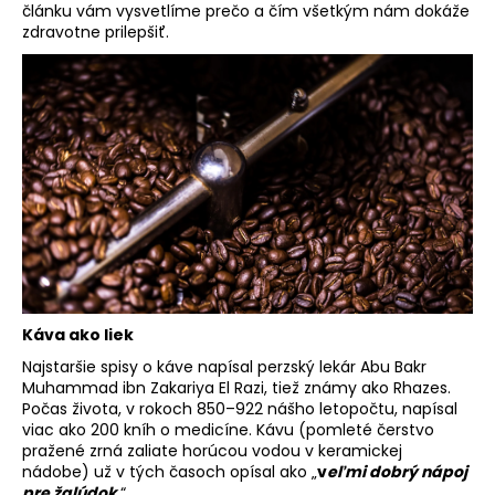
článku vám vysvetlíme prečo a čím všetkým nám dokáže
á
zdravotne prilepšiť.
j
s
ť
?
HĽADAŤ
Káva
ako liek
O
Najstaršie spisy o káve napísal perzský lekár Abu Bakr
d
Muhammad ibn Zakariya El Razi, tiež známy ako Rhazes.
p
Počas života, v rokoch 850–922 nášho letopočtu, napísal
o
viac ako 200 kníh o medicíne. Kávu (pomleté čerstvo
r
pražené zrná zaliate horúcou vodou v keramickej
ú
nádobe) už v tých časoch opísal ako „
v
eľmi dobrý nápoj
pre žalúdok
“.