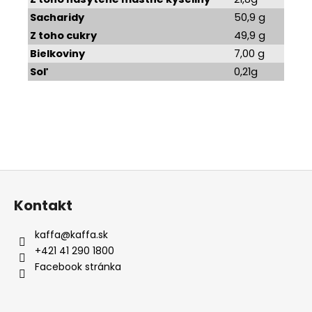
Sacharidy
50,9 g
Z toho cukry
49,9 g
Bielkoviny
7,00 g
Soľ
0,21g
Z
á
Kontakt
p
ä
kaffa
@
kaffa.sk
t
+421 41 290 1800
i
Facebook stránka
e