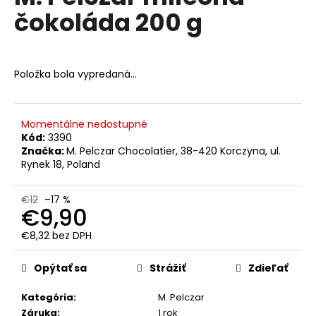
č
je
čokoláda 200 g
0,0
a
z
m
5
e
hviezdičiek.
Položka bola vypredaná…
KAFFA
COFFEE
SUPER
Momentálne nedostupné
CREMA
PREMIUM
Kód:
3390
ZRNKOVÁ
Značka:
M. Pelczar Chocolatier, 38-420 Korczyna, ul.
KÁVA
Rynek 18, Poland
1KG
€16,50
€12
–17 %
Pôvodne:
€9,90
€19
€8,32 bez DPH
Jednotková
cena:
Opýtať sa
Strážiť
Zdieľať
Kategória
:
M. Pelczar
Záruka
:
1 rok