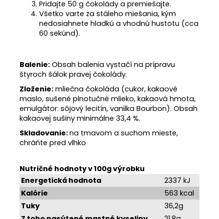
Pridajte 50 g čokolády a premiešajte.
Všetko varte za stáleho miešania, kým
nedosiahnete hladkú a vhodnú hustotu (cca
60 sekúnd).
Balenie:
Obsah balenia vystačí na prípravu
štyroch šálok pravej čokolády.
Zloženie:
mliečna čokoláda (cukor, kakaové
maslo, sušené plnotučné mlieko, kakaová hmota,
emulgátor: sójový lecitín, vanilka Bourbon). Obsah
kakaovej sušiny minimálne 33,4 %.
Skladovanie:
na tmavom a suchom mieste,
chráňte pred vlhko
Nutričné hodnoty v 100g výrobku
Energetická hodnota
2337 kJ
Kalórie
563 kcal
Tuky
36,2g
Z toho nasýtené mastné kyseliny
21,8g