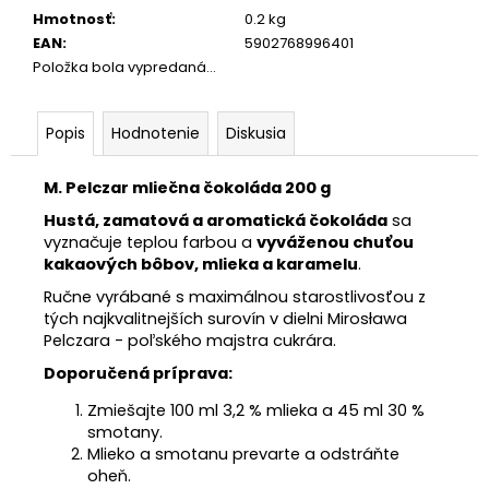
Hmotnosť
:
0.2 kg
EAN
:
5902768996401
Položka bola vypredaná…
Popis
Hodnotenie
Diskusia
M. Pelczar mliečna čokoláda 200 g
Hustá, zamatová a aromatická čokoláda
sa
vyznačuje teplou farbou a
vyváženou chuťou
kakaových bôbov, mlieka a karamelu
.
Ručne vyrábané s maximálnou starostlivosťou z
tých najkvalitnejších surovín v dielni Mirosława
Pelczara - poľského majstra cukrára.
Doporučená príprava:
Zmiešajte 100 ml 3,2 % mlieka a 45 ml 30 %
smotany.
Mlieko a smotanu prevarte a odstráňte
oheň.