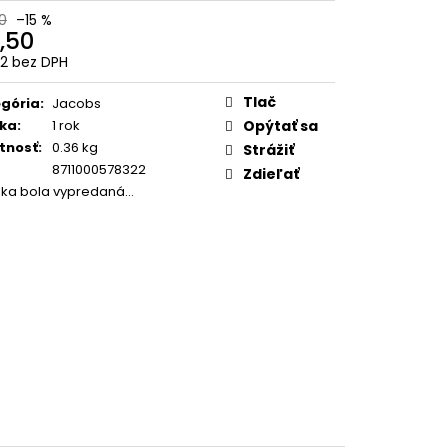
SUPER CREMA PREMIUM
0
–15 %
1KG
,50
2 bez DPH
otková
:
Tlač
gória
:
Jacobs
ka
:
1 rok
Opýtať sa
tnosť
:
0.36 kg
Strážiť
8711000578322
Zdieľať
žka bola vypredaná…