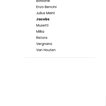
Borbone
MOKATE 2IN1 XXL 24 KS
Enzo Bencini
€5,50
Julius Meinl
Jacobs
Musetti
Milka
Ristora
Vergnano
Van Houten